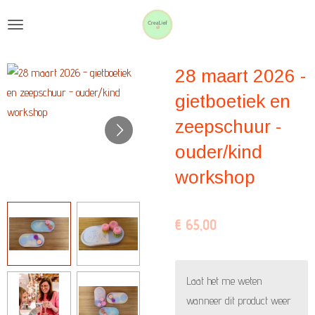
Ga
direct
naar
28 maart 2026 -
de
hoofdinhoud
gietboetiek en
zeepschuur -
ouder/kind
workshop
€ 65,00
Laat het me weten
wanneer dit product weer