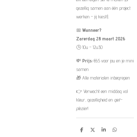
gezellig samen aan één project
werken – jij kiest!).
📅
Wanneer?
Zarerdag 28 maart 2026
🕒 10u – 12u30
💸
Prijs:
€65 voor jou en je mini
samen
🎁 Alle materialen inbegrepen
👉 Verwacht een middag vol
kleur, gezelligheid en
giet-
plezier
!
D
D
S
D
e
e
h
e