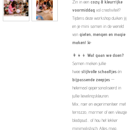
Zin in een
cozy & kleurrijke
voormiddag
vol creativiteit?
Tijdens deze workshop duiken jij
en je mini samen in de wereld
van
gieten, mengen en magie
maken!
💫
👩‍👧‍👦
Wat gaan we doen?
Samen maken jullie
twee
stijlvolle schaaltjes
én
bijpassende zeepjes
—
helemaal gepersonaliseerd in
jullie lievelingskleuren.
Mix, roer en experimenteer met
terrazzo, marmer of een vleugje
bladgoud… of hou het lekker
minimalistisch. Alles mag,