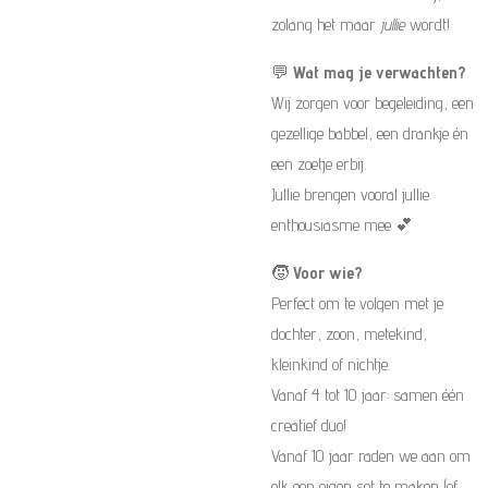
zolang het maar
jullie
wordt!
💬
Wat mag je verwachten?
Wij zorgen voor begeleiding, een
gezellige babbel, een drankje én
een zoetje erbij.
Jullie brengen vooral jullie
enthousiasme mee 💕
🧒
Voor wie?
Perfect om te volgen met je
dochter, zoon, metekind,
kleinkind of nichtje.
Vanaf 4 tot 10 jaar: samen één
creatief duo!
Vanaf 10 jaar raden we aan om
elk een eigen set te maken (of