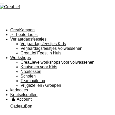
Ga
direct
naar
de
hoofdinhoud
CreaKampen
> TheaterLief <
Verjaardagsfeestjes
Verjaardagsfeestjes Kids
Verjaardagsfeestjes Volwassenen
CreaLief Feest in Huis
Workshops
CreaLieve workshops voor volwassenen
Knutselen voor Kids
Naailessen
Scholen
Teambuilding
Vrijgezellen / Groepen
kadootjes
Knutselspullen
Account
CadeauBon