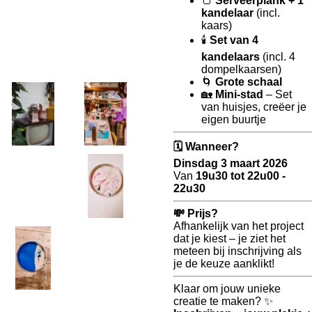
🍞
Serveerplank + 1
kandelaar
(incl.
kaars)
🕯️
Set van 4
kandelaars
(incl. 4
dompelkaarsen)
🌀
Grote schaal
🏡
Mini-stad
– Set
van huisjes, creëer je
eigen buurtje
🗓️ Wanneer?
Dinsdag 3 maart 2026
Van
19u30 tot 22u00 -
22u30
💸 Prijs?
Afhankelijk van het project
dat je kiest – je ziet het
meteen bij inschrijving als
je de keuze aanklikt!
Klaar om jouw unieke
creatie te maken? ✨