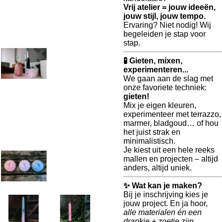
Vrij atelier = jouw ideeën,
jouw stijl, jouw tempo.
Ervaring? Niet nodig! Wij
begeleiden je stap voor
stap.
🧪 Gieten, mixen,
experimenteren...
We gaan aan de slag met
onze favoriete techniek:
gieten!
Mix je eigen kleuren,
experimenteer met terrazzo,
marmer, bladgoud… of hou
het juist strak en
minimalistisch.
Je kiest uit een hele reeks
mallen en projecten – altijd
anders, altijd uniek.
✨ Wat kan je maken?
Bij je inschrijving kies je
jouw project. En ja hoor,
alle materialen én een
drankje + zoetje
zijn