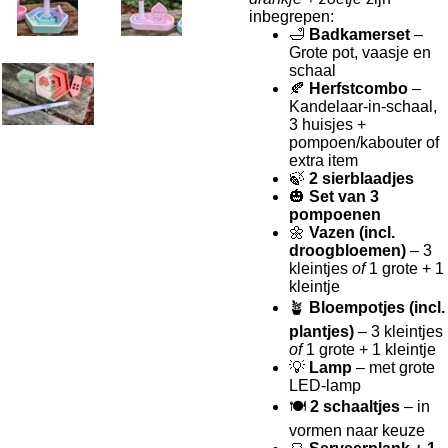
inbegrepen:
🛁
Badkamerset
–
Grote pot, vaasje en
schaal
🍂
Herfstcombo
–
Kandelaar-in-schaal,
3 huisjes +
pompoen/kabouter of
extra item
🍃
2 sierblaadjes
🎃
Set van 3
pompoenen
🌼
Vazen (incl.
droogbloemen)
– 3
kleintjes
of
1 grote + 1
kleintje
🪴
Bloempotjes (incl.
plantjes)
– 3 kleintjes
of
1 grote + 1 kleintje
💡
Lamp
– met grote
LED-lamp
🍽️
2 schaaltjes
– in
vormen naar keuze