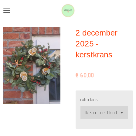
Ga
direct
naar
2 december
de
hoofdinhoud
2025 -
kerstkrans
€ 60,00
extra kids