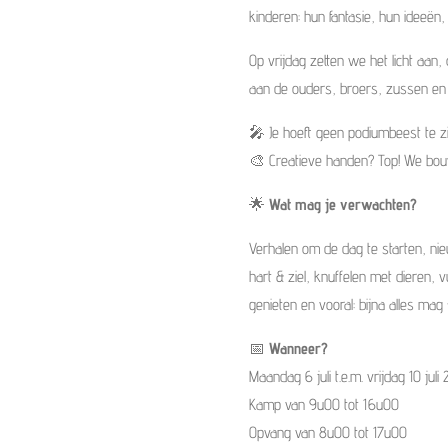
kinderen: hun fantasie, hun ideeë
Op vrijdag zetten we het licht aa
aan de ouders, broers, zussen en 
🎤 Je hoeft geen podiumbeest te zijn
🎨 Creatieve handen? Top! We bou
🌟
Wat mag je verwachten?
Verhalen om de dag te starten, ni
hart & ziel, knuffelen met dieren, 
genieten en vooral: bijna alles mag
📅
Wanneer?
Maandag 6 juli t.e.m. vrijdag 10 juli
Kamp van 9u00 tot 16u00
Opvang van 8u00 tot 17u00