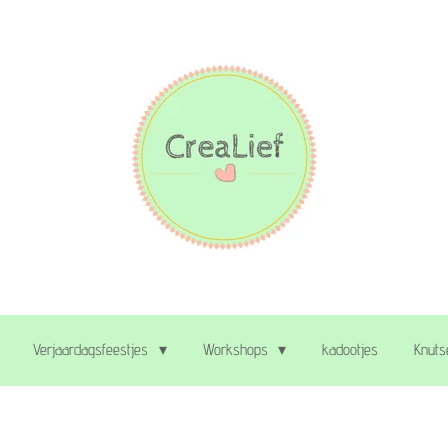
Verjaardagsfeestjes
Workshops
kadootjes
Knuts