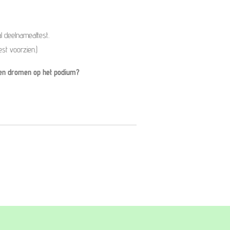
l deelnameattest.
st voorzien.)
 en dromen op het podium?