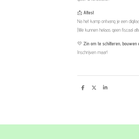
📩
Attest
Na het kamp ontvang je een digitaa
(We kunnen helaas geen fiscaal atte
💛
Zin om te schitteren, bouwen
Inschrijven maar!
D
D
S
e
e
h
l
e
a
e
l
r
n
e