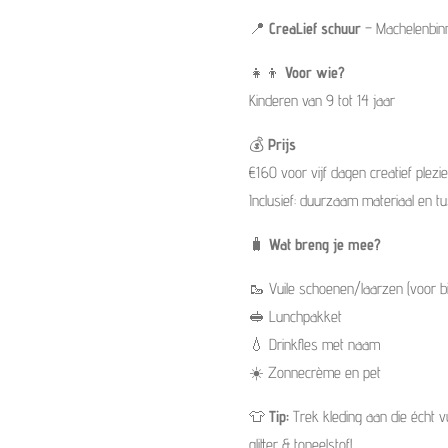
📍
CreaLief schuur
– Machelenbin
👧👦
Voor wie?
Kinderen van 9 tot 14 jaar
💰
Prijs
€160 voor vijf dagen creatief plezie
Inclusief: duurzaam materiaal en tu
🧳
Wat breng je mee?
🥾 Vuile schoenen/laarzen (voor bij
🥪 Lunchpakket
💧 Drinkfles met naam
☀️ Zonnecrème en pet
👕
Tip:
Trek kleding aan die écht v
glitter & toneelstof!