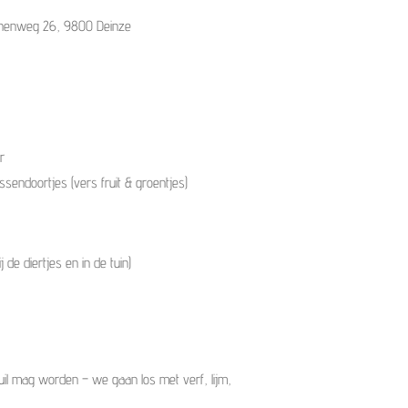
nenweg 26, 9800 Deinze
r
ssendoortjes (vers fruit & groentjes)
 de diertjes en in de tuin)
uil mag worden – we gaan los met verf, lijm,