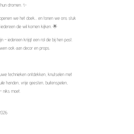
n, hun dromen. ✨
n, openen we het doek… en tonen we ons stuk
iedereen die wil komen kijken. 🌟
 – iedereen krijgt een rol die bij hen past.
wen ook aan decor en props.
euwe technieken ontdekken, knutselen met
vuile handen, vrije geesten, buitenspelen,
 – niks moet.
 2026