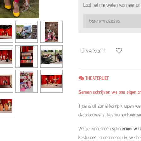
Laat het me weten wanneer dit 
Uitverkocht
🎭 THEATERLIEF
Samen schrijven we ons eigen cr
Tijdens dit zomerkamp kruipen we 
decorbouwers, kostuumontwerpers 
We verzinnen een
splinternieuw t
kostuums en een decor dat we hele