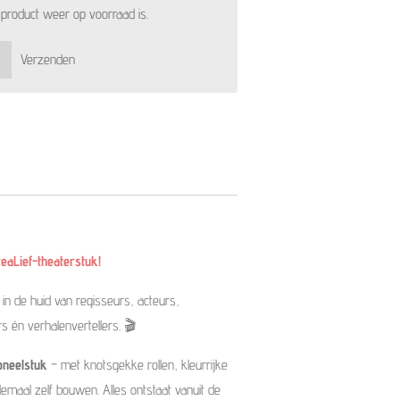
product weer op voorraad is.
Verzenden
eaLief-theaterstuk!
in de huid van regisseurs, acteurs,
én verhalenvertellers. 🎬
oneelstuk
– met knotsgekke rollen, kleurrijke
maal zelf bouwen. Alles ontstaat vanuit de