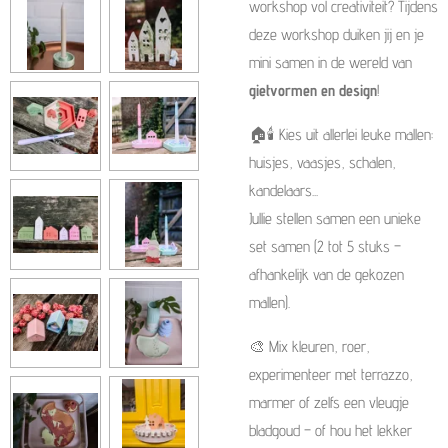
workshop vol creativiteit? Tijdens
deze workshop duiken jij en je
mini samen in de wereld van
gietvormen en design
!
🏠🕯️ Kies uit allerlei leuke mallen:
huisjes, vaasjes, schalen,
kandelaars...
Jullie stellen samen een unieke
set samen (2 tot 5 stuks –
afhankelijk van de gekozen
mallen).
🎨 Mix kleuren, roer,
experimenteer met terrazzo,
marmer of zelfs een vleugje
bladgoud – of hou het lekker