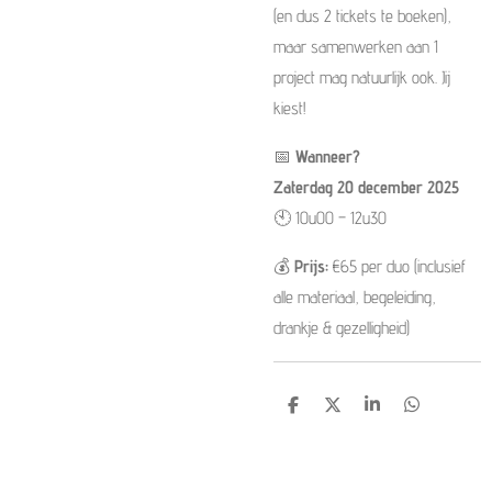
(en dus 2 tickets te boeken),
maar samenwerken aan 1
project mag natuurlijk ook. Jij
kiest!
📅
Wanneer?
Zaterdag 20 december 2025
🕙 10u00 – 12u30
💰
Prijs:
€65 per duo (inclusief
alle materiaal, begeleiding,
drankje & gezelligheid)
D
D
S
D
e
e
h
e
l
e
a
l
e
l
r
e
n
e
n