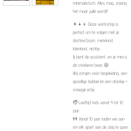
minimalistisch. Alles mag, zolang
het maar
jullie
wordt!
👩‍👧‍👦 Deze workshop is
perfect om te volgen met je
dochter/zoon, metekind,
kleinkind, nichtje...
Jij bent de assistent, en je mini is
de creatieve baas 😄
Wij zorgen voor begeleiding, een
gezellige babbel én een drankje +
snoepje erbij.
🧒 Leeftijd: kids vanaf 4 tot 10
jaar.
👫 Vanaf 10 jaar raden we aan
om elk apart aan de slag te gaan