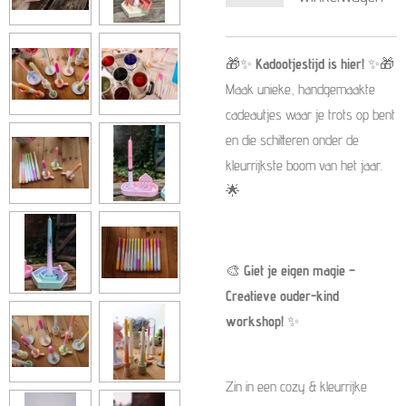
🎁✨
Kadootjestijd is hier!
✨🎁
Maak unieke, handgemaakte
cadeautjes waar je trots op bent
en die schitteren onder de
kleurrijkste boom van het jaar.
🌟
🎨
Giet je eigen magie –
Creatieve ouder-kind
workshop!
✨
Zin in een cozy & kleurrijke