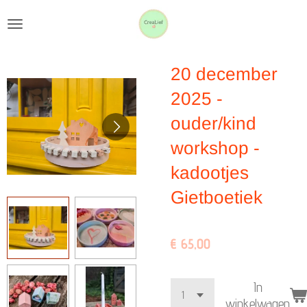
Ga
direct
naar
20 december
de
hoofdinhoud
2025 -
ouder/kind
workshop -
kadootjes
Gietboetiek
€ 65,00
In
winkelwagen