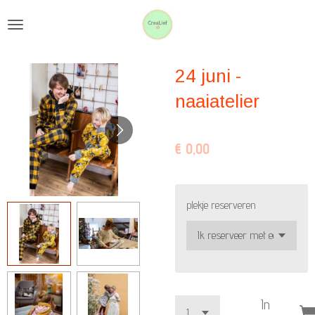
Ga
direct
naar
24 juni -
de
hoofdinhoud
naaiatelier
€ 0,00
plekje reserveren
In