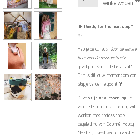
winkelwagen
🧵
Ready for the next step?
✨
Heb je de cursus
‘Voor de eerste
keer aan de naaimachine’
al
gevolgd of ken je de basics al?
Dan is dit jouw moment om een
stapje verder te gaan! 🎯
Onze
vrije naailessen
zijn er
voor iedereen die zelfstandig wil
werken met professionele
begeleiding van Daphné (Happy
Needle). Jij kiest wat je maakt –