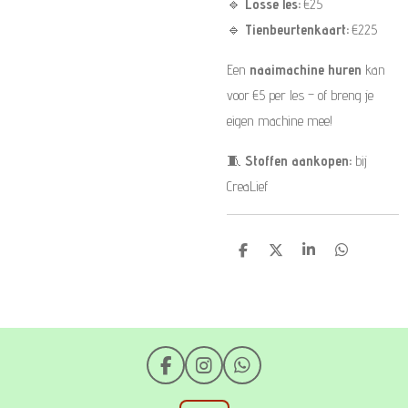
🔹
Losse les:
€25
🔹
Tienbeurtenkaart:
€225
Een
naaimachine huren
kan
voor €5 per les – of breng je
eigen machine mee!
🧵
Stoffen aankopen:
bij
CreaLief
D
D
S
D
e
e
h
e
l
e
a
l
e
l
r
e
n
e
n
F
I
W
a
n
h
c
s
a