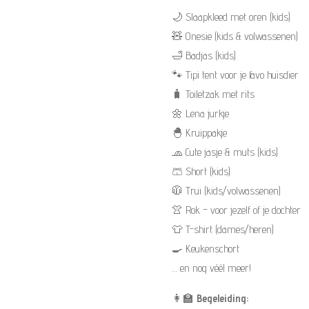
🌙 Slaapkleed met oren (kids)
🧸 Onesie (kids & volwassenen)
🛁 Badjas (kids)
🐾 Tipi tent voor je favo huisdier
🧳 Toiletzak met rits
🌼 Lena jurkje
🐣 Kruippakje
🧢 Cute jasje & muts (kids)
🩳 Short (kids)
🧥 Trui (kids/volwassenen)
👚 Rok – voor jezelf of je dochter
👕 T-shirt (dames/heren)
🍳 Keukenschort
… en nog véél meer!
👩‍🏫
Begeleiding: