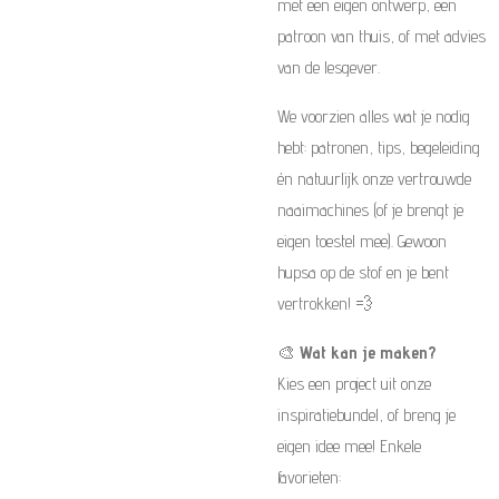
met een eigen ontwerp, een
patroon van thuis, of met advies
van de lesgever.
We voorzien alles wat je nodig
hebt: patronen, tips, begeleiding
én natuurlijk onze vertrouwde
naaimachines (of je brengt je
eigen toestel mee). Gewoon
hupsa op de stof en je bent
vertrokken! 💨
🎨
Wat kan je maken?
Kies een project uit onze
inspiratiebundel, of breng je
eigen idee mee! Enkele
favorieten: