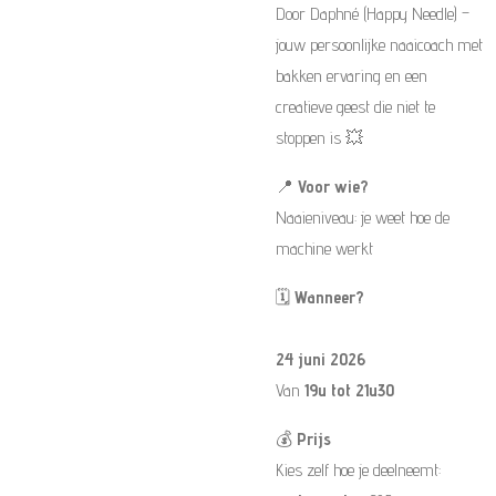
Door Daphné (Happy Needle) –
jouw persoonlijke naaicoach met
bakken ervaring en een
creatieve geest die niet te
stoppen is 💥
📍
Voor wie?
Naaieniveau: je weet hoe de
machine werkt
🗓️
Wanneer?
24 juni 2026
Van
19u tot 21u30
💰
Prijs
Kies zelf hoe je deelneemt: