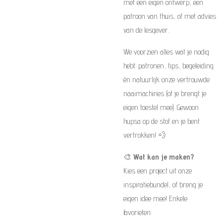
met een eigen ontwerp, een
patroon van thuis, of met advies
van de lesgever.
We voorzien alles wat je nodig
hebt: patronen, tips, begeleiding
én natuurlijk onze vertrouwde
naaimachines (of je brengt je
eigen toestel mee). Gewoon
hupsa op de stof en je bent
vertrokken! 💨
🎨
Wat kan je maken?
Kies een project uit onze
inspiratiebundel, of breng je
eigen idee mee! Enkele
favorieten: