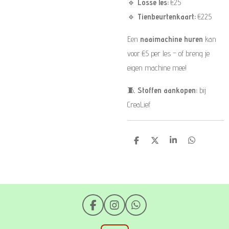
🔹
Losse les:
€25
🔹
Tienbeurtenkaart:
€225
Een
naaimachine huren
kan
voor €5 per les – of breng je
eigen machine mee!
🧵
Stoffen aankopen:
bij
CreaLief
D
D
S
D
e
e
h
e
l
e
a
l
e
l
r
e
n
e
n
F
I
W
a
n
h
c
s
a