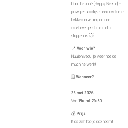
Door Daphné (Happy Needle) –
jouw persoonlijke naaicoach met
bakken ervaring en een
creatieve geest die niet te
stoppen is 💥
📍
Voor wie?
Naaieniveau: je weet hoe de
machine werkt
🗓️
Wanneer?
25 mei 2026
Van
19u tot 21u30
💰
Prijs
Kies zelf hoe je deelneemt: