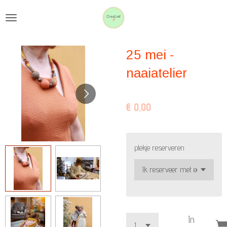
Ga
direct
naar
25 mei -
de
hoofdinhoud
naaiatelier
€ 0,00
plekje reserveren
In