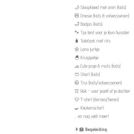
🌙 Slaapkleed met oren (kids)
🧸 Onesie (kids & volwassenen)
🛁 Badjas (kids)
🐾 Tipi tent voor je favo huisdier
🧳 Toiletzak met rits
🌼 Lena jurkje
🐣 Kruippakje
🧢 Cute jasje & muts (kids)
🩳 Short (kids)
🧥 Trui (kids/volwassenen)
👚 Rok – voor jezelf of je dochter
👕 T-shirt (dames/heren)
🍳 Keukenschort
… en nog véél meer!
👩‍🏫
Begeleiding: