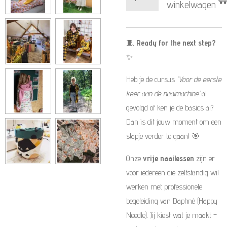
winkelwagen
🧵
Ready for the next step?
✨
Heb je de cursus
‘Voor de eerste
keer aan de naaimachine’
al
gevolgd of ken je de basics al?
Dan is dit jouw moment om een
stapje verder te gaan! 🎯
Onze
vrije naailessen
zijn er
voor iedereen die zelfstandig wil
werken met professionele
begeleiding van Daphné (Happy
Needle). Jij kiest wat je maakt –