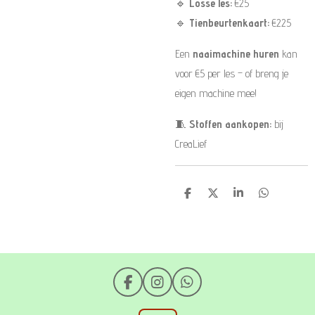
🔹
Losse les:
€25
🔹
Tienbeurtenkaart:
€225
Een
naaimachine huren
kan
voor €5 per les – of breng je
eigen machine mee!
🧵
Stoffen aankopen:
bij
CreaLief
D
D
S
D
e
e
h
e
l
e
a
l
e
l
r
e
n
e
n
F
I
W
a
n
h
c
s
a