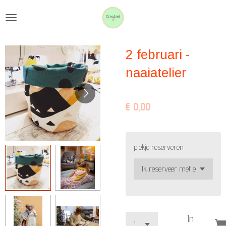
Ga
direct
naar
2 februari -
de
hoofdinhoud
naaiatelier
€ 0,00
plekje reserveren
In