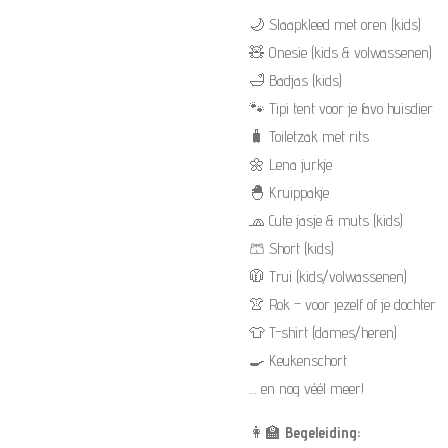
🌙 Slaapkleed met oren (kids)
🧸 Onesie (kids & volwassenen)
🛁 Badjas (kids)
🐾 Tipi tent voor je favo huisdier
🧳 Toiletzak met rits
🌼 Lena jurkje
🐣 Kruippakje
🧢 Cute jasje & muts (kids)
🩳 Short (kids)
🧥 Trui (kids/volwassenen)
👚 Rok – voor jezelf of je dochter
👕 T-shirt (dames/heren)
🍳 Keukenschort
… en nog véél meer!
👩‍🏫
Begeleiding: