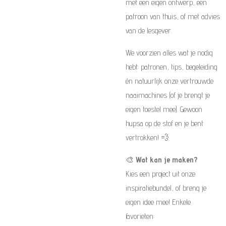
met een eigen ontwerp, een
patroon van thuis, of met advies
van de lesgever.
We voorzien alles wat je nodig
hebt: patronen, tips, begeleiding
én natuurlijk onze vertrouwde
naaimachines (of je brengt je
eigen toestel mee). Gewoon
hupsa op de stof en je bent
vertrokken! 💨
🎨
Wat kan je maken?
Kies een project uit onze
inspiratiebundel, of breng je
eigen idee mee! Enkele
favorieten: