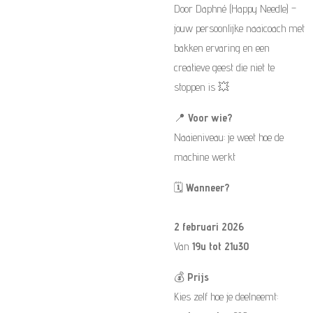
Door Daphné (Happy Needle) –
jouw persoonlijke naaicoach met
bakken ervaring en een
creatieve geest die niet te
stoppen is 💥
📍
Voor wie?
Naaieniveau: je weet hoe de
machine werkt
🗓️
Wanneer?
2 februari 2026
Van
19u tot 21u30
💰
Prijs
Kies zelf hoe je deelneemt: