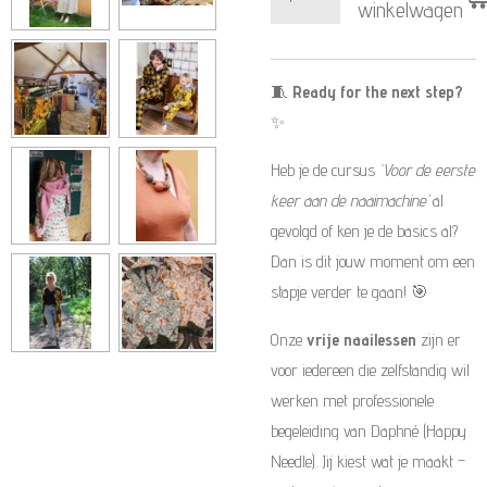
winkelwagen
🧵
Ready for the next step?
✨
Heb je de cursus
‘Voor de eerste
keer aan de naaimachine’
al
gevolgd of ken je de basics al?
Dan is dit jouw moment om een
stapje verder te gaan! 🎯
Onze
vrije naailessen
zijn er
voor iedereen die zelfstandig wil
werken met professionele
begeleiding van Daphné (Happy
Needle). Jij kiest wat je maakt –