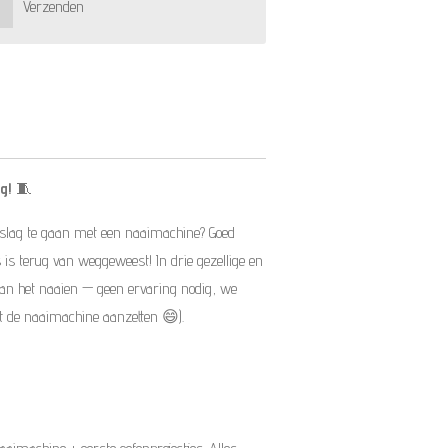
Verzenden
g!
🧵
 slag te gaan met een naaimachine? Goed
is terug van weggeweest! In drie gezellige en
 van het naaien — geen ervaring nodig, we
met de naaimachine aanzetten 😄).