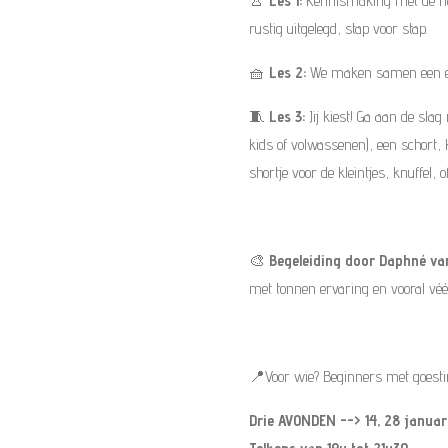
👚
Les 1:
Kennismaking met de naai
rustig uitgelegd, stap voor stap.
🧺
Les 2:
We maken samen een eer
🧵
Les 3:
Jij kiest! Ga aan de slag 
kids of volwassenen), een schort, k
shortje voor de kleintjes, knuffel,
🎨
Begeleiding door Daphné va
met tonnen ervaring en vooral véé
📍Voor wie? Beginners met goest
Drie AVONDEN --> 14, 28 januar