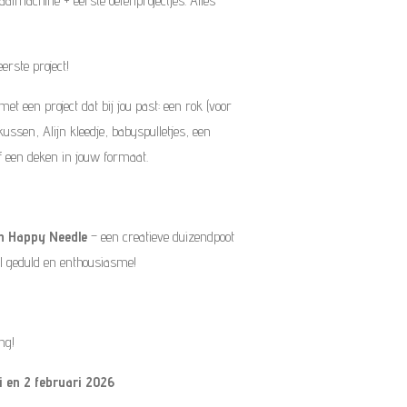
machine + eerste oefenprojectjes. Alles
ste project!
met een project dat bij jou past: een rok (voor
ussen, Alijn kleedje, babyspulletjes, een
 of een deken in jouw formaat.
n Happy Needle
– een creatieve duizendpoot
l geduld en enthousiasme!
ing!
i en 2 februari 2026