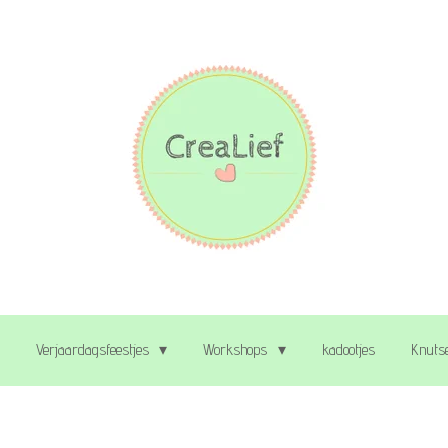
Verjaardagsfeestjes
Workshops
kadootjes
Knutse