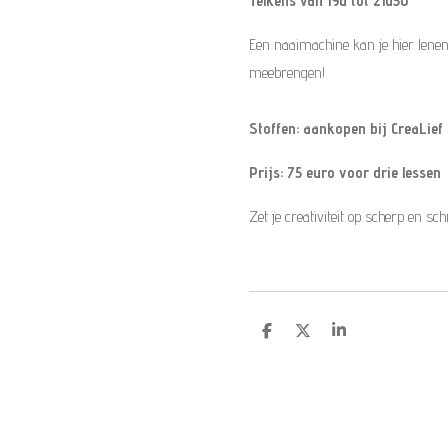
Telkens van 19u tot 21u30
Een naaimachine kan je hier lenen 
meebrengen!
Stoffen: aankopen bij CreaLief
Prijs: 75 euro voor drie lessen
Zet je creativiteit op scherp en sch
D
D
S
e
e
h
l
e
a
e
l
r
n
e