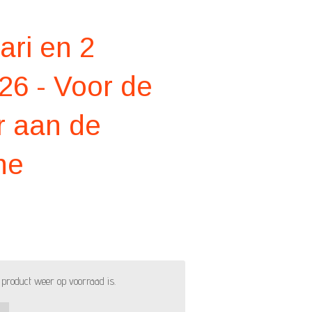
ari en 2
026 - Voor de
r aan de
ne
product weer op voorraad is.