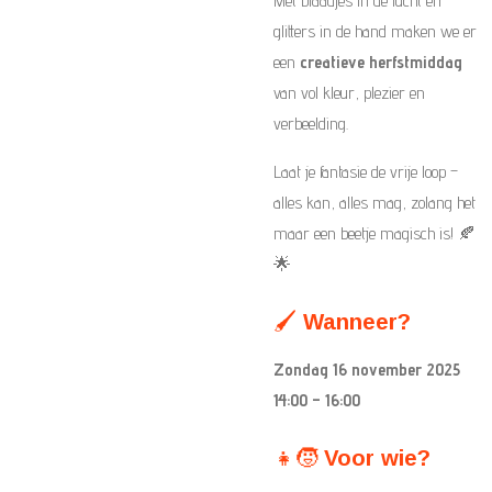
Met blaadjes in de lucht en
glitters in de hand maken we er
een
creatieve herfstmiddag
van vol kleur, plezier en
verbeelding.
Laat je fantasie de vrije loop –
alles kan, alles mag, zolang het
maar een beetje magisch is! 🍂
🌟
🖌️
Wanneer?
Zondag 16 november 2025
14:00 – 16:00
👧🧒
Voor wie?