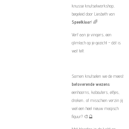
knusse knutselworkshop,
begeleid door Liesbeth van
Speelklaar
! 🌈
Verf aan je vingers, een
glimlach op je gezicht – dát is
wat telt.
Samen knutselen we de meest
betoverende wezens
:
eenhoorns, kabouters, elfjes,
draken... of misschien verzin jij
wel een heel nieuw magisch
figuur? 🎨🔮