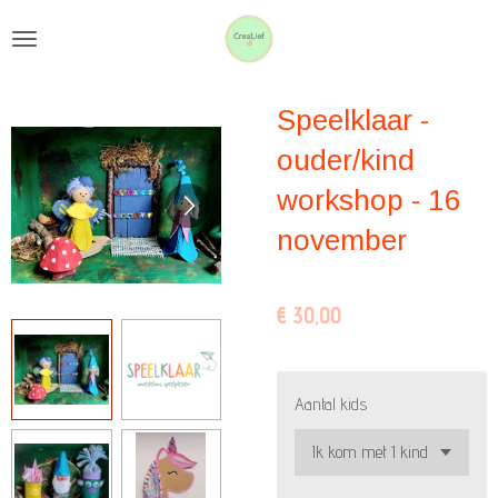
Ga
direct
naar
Speelklaar -
de
hoofdinhoud
ouder/kind
workshop - 16
november
€ 30,00
Aantal kids