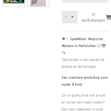
In
winkelwagen
🍁✨
Speelklaar: Magische
Wezens in Herfstsfeer
🧚‍♀️🐉
🦄
Stap binnen in een wereld vol
fantasie en herfstmagie!
Een creatieve workshop voor
ouder & kind
Zin in quality time met je kind
én samen iets moois maken?
Kom dan meeduiken in onze