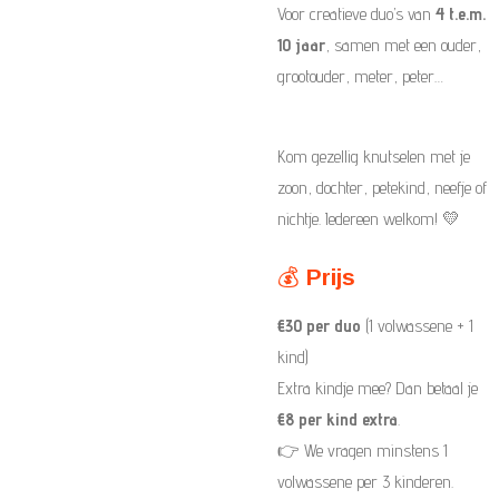
Voor creatieve duo’s van
4 t.e.m.
10 jaar
, samen met een ouder,
grootouder, meter, peter…
Kom gezellig knutselen met je
zoon, dochter, petekind, neefje of
nichtje. Iedereen welkom! 💛
💰
Prijs
€30 per duo
(1 volwassene + 1
kind)
Extra kindje mee? Dan betaal je
€8 per kind extra
.
👉 We vragen minstens 1
volwassene per 3 kinderen.