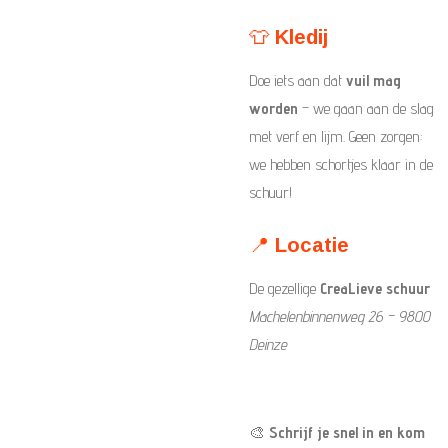
👕
Kledij
Doe iets aan dat
vuil mag
worden
– we gaan aan de slag
met verf en lijm. Geen zorgen:
we hebben schortjes klaar in de
schuur!
📍
Locatie
De gezellige
CreaLieve schuur
Machelenbinnenweg 26 – 9800
Deinze
🎨
Schrijf je snel in en kom