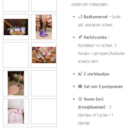
zoetje
zijn inbegrepen:
🛁
Badkamerset
– Grote
pot, vaasje en schaal
🍂
Herfstcombo
–
Kandelaar-in-schaal, 3
huisjes + pompoen/kabouter
of extra item
🍃
2 sierblaadjes
🎃
Set van 3 pompoenen
🌼
Vazen (incl.
droogbloemen)
– 3
kleintjes
of
1 grote + 1
kleintje