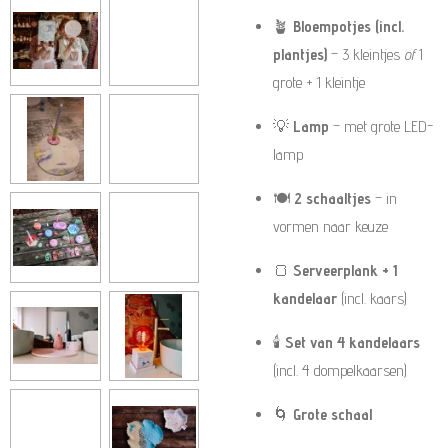
🪴
Bloempotjes (incl.
plantjes)
– 3 kleintjes
of
1
grote + 1 kleintje
💡
Lamp
– met grote LED-
lamp
🍽️
2 schaaltjes
– in
vormen naar keuze
🍞
Serveerplank + 1
kandelaar
(incl. kaars)
🕯️
Set van 4 kandelaars
(incl. 4 dompelkaarsen)
🌀
Grote schaal