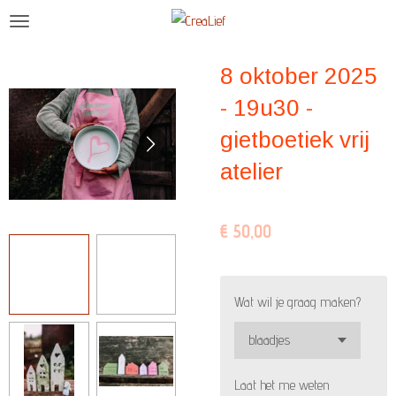
Ga
direct
naar
8 oktober 2025
de
- 19u30 -
hoofdinhoud
gietboetiek vrij
atelier
€ 50,00
Wat wil je graag maken?
Laat het me weten