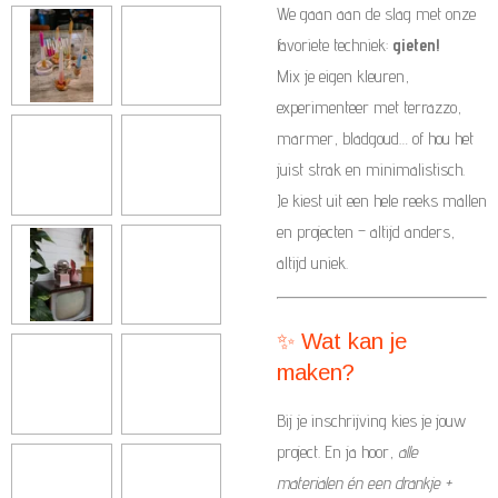
We gaan aan de slag met onze
favoriete techniek:
gieten!
Mix je eigen kleuren,
experimenteer met terrazzo,
marmer, bladgoud… of hou het
juist strak en minimalistisch.
Je kiest uit een hele reeks mallen
en projecten – altijd anders,
altijd uniek.
✨ Wat kan je
maken?
Bij je inschrijving kies je jouw
project. En ja hoor,
alle
materialen én een drankje +