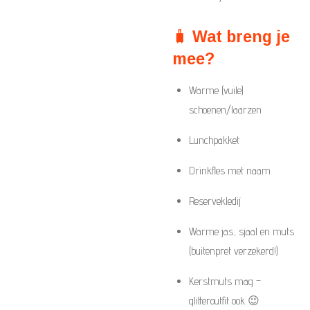
🧳
Wat breng je
mee?
Warme (vuile)
schoenen/laarzen
Lunchpakket
Drinkfles met naam
Reservekledij
Warme jas, sjaal en muts
(buitenpret verzekerd!)
Kerstmuts mag –
glitteroutfit ook 😉