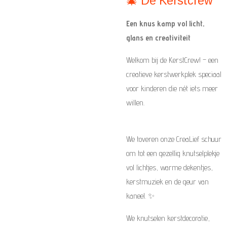
🎄 De Kerstcrew
Een knus kamp vol licht,
glans en creativiteit
Welkom bij de KerstCrew! – een
creatieve kerstwerkplek speciaal
voor kinderen die nét iets meer
willen.
We toveren onze CreaLief schuur
om tot een gezellig knutselplekje
vol lichtjes, warme dekentjes,
kerstmuziek en de geur van
kaneel. ✨
We knutselen kerstdecoratie,