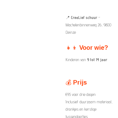
📍
CreaLief schuur
–
Machelenbinnenweg 26, 9800
Deinze
👧👦
Voor wie?
Kinderen van
9 tot 14 jaar
💰
Prijs
€95 voor drie dagen
Inclusief: duurzaam materiaal,
drankjes en kerstige
tussendoortjes