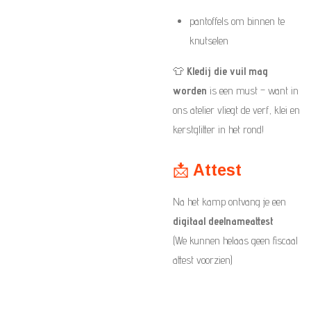
pantoffels om binnen te
knutselen
👕
Kledij die vuil mag
worden
is een must – want in
ons atelier vliegt de verf, klei en
kerstglitter in het rond!
📩
Attest
Na het kamp ontvang je een
digitaal deelnameattest
(We kunnen helaas geen fiscaal
attest voorzien)