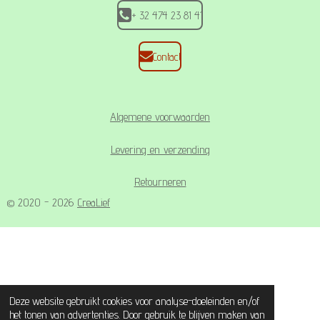
+ 32 474 23 81 41
Contact
Algemene voorwaarden
Levering en verzending
Retourneren
© 2020 - 2026
CreaLief
Deze website gebruikt cookies voor analyse-doeleinden en/of
het tonen van advertenties. Door gebruik te blijven maken van