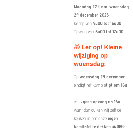
Maandag 22 t.e.m. woensdag
24 december 2025
Kamp van
9u00 tot 16u00
Opvang van
8u00 tot 17u00
🎁
Let op! Kleine
wijziging op
woensdag:
Op
woensdag 24 december
eindigt het kamp
stipt om 16u
–
er is
geen opvang na 16u
,
want dan duiken wij zelf de
keuken in om onze
eigen
kersttafel te dekken
🎄🍽️✨