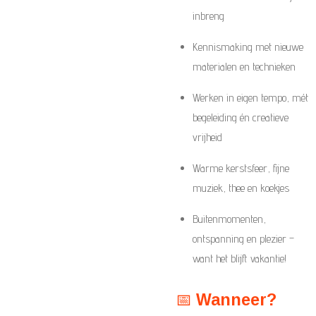
inbreng
Kennismaking met nieuwe
materialen en technieken
Werken in eigen tempo, mét
begeleiding én creatieve
vrijheid
Warme kerstsfeer, fijne
muziek, thee en koekjes
Buitenmomenten,
ontspanning en plezier –
want het blijft vakantie!
📅
Wanneer?