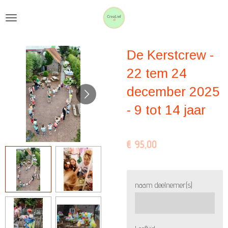
Ga
direct
naar
De Kerstcrew -
de
hoofdinhoud
22 tem 24
december 2025
- 9 tot 14 jaar
€ 95,00
naam deelnemer(s)