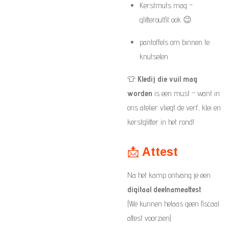
Kerstmuts mag –
glitteroutfit ook 😉
pantoffels om binnen te
knutselen
👕
Kledij die vuil mag
worden
is een must – want in
ons atelier vliegt de verf, klei en
kerstglitter in het rond!
📩
Attest
Na het kamp ontvang je een
digitaal deelnameattest
(We kunnen helaas geen fiscaal
attest voorzien)