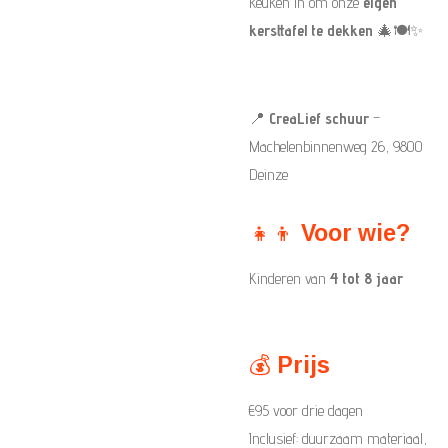
keuken in om onze
eigen
kersttafel te dekken
🎄🍽️✨
📍
CreaLief schuur
–
Machelenbinnenweg 26, 9800
Deinze
👧👦
Voor wie?
Kinderen van
4 tot 8 jaar
💰
Prijs
€95 voor drie dagen
Inclusief: duurzaam materiaal,