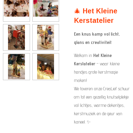
🎄
Het Kleine
Kerstatelier
Een knus kamp vol licht,
glans en creativiteit
Welkom in
Het Kleine
Kerstatelier
– waar kleine
handjes grote kerstmagie
maken!
We toveren onze CreaLief schuur
om tot een gezellig knutselplekje
vol lichtjes, warme dekentjes,
kerstmuziek en de geur van
kaneel. ✨