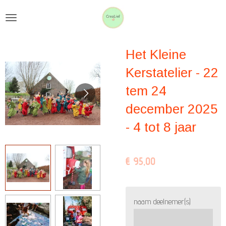
Ga
direct
naar
Het Kleine
de
hoofdinhoud
Kerstatelier - 22
tem 24
december 2025
- 4 tot 8 jaar
€ 95,00
naam deelnemer(s)