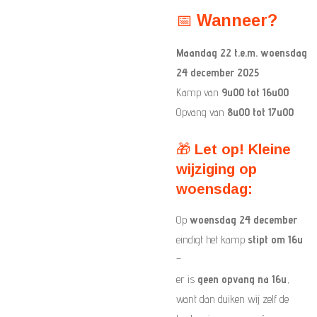
📅
Wanneer?
Maandag 22 t.e.m. woensdag
24 december 2025
Kamp van
9u00 tot 16u00
Opvang van
8u00 tot 17u00
🎁
Let op! Kleine
wijziging op
woensdag:
Op
woensdag 24 december
eindigt het kamp
stipt om 16u
–
er is
geen opvang na 16u
,
want dan duiken wij zelf de