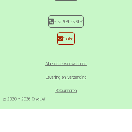
k
a
p
m
+ 32 474 23 81 41
Contact
Algemene voorwaarden
Levering en verzending
Retourneren
© 2020 - 2026
CreaLief