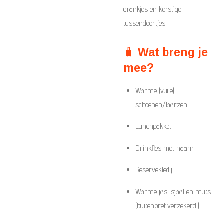
drankjes en kerstige
tussendoortjes
🧳
Wat breng je
mee?
Warme (vuile)
schoenen/laarzen
Lunchpakket
Drinkfles met naam
Reservekledij
Warme jas, sjaal en muts
(buitenpret verzekerd!)