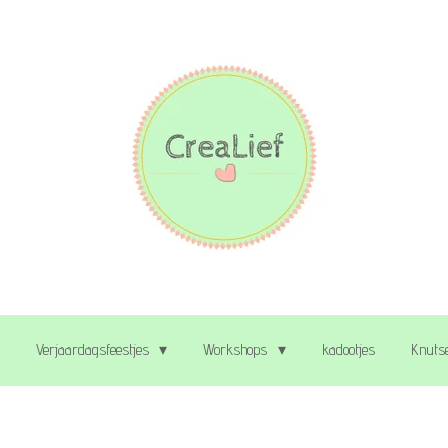
Verjaardagsfeestjes
Workshops
kadootjes
Knutse