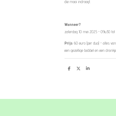
die mooi indroogt.
Wanneer?
zaterdag 10 mei 2025 - 09u30 tot
Prijs
: 60 euro (per duo) - alles va
een gezellige babbel en een drankj
D
D
S
e
e
h
l
e
a
e
l
r
n
e