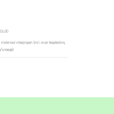
 12u30
n materiaal inbegrepen (incl. onze begeleiding,
e/snoepje)