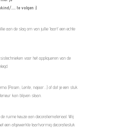
nd/..... te volgen :)
lie aan de slag om van jullie ‘taart’ een echte
asistechnieken voor het appliqueren van de
legd.
hema (Pasen, Lente, najaar….) of dat je een stuk
terieur kan blijven staan.
 en de ruime keuze aan decoratiemateriaal. Wij
met een afgewerkte taartvormig decoratiestuk