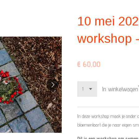
10 mei 202
workshop 
€ 60,00
In winkelwagen
In deze workshop maak je onder o
bloementaart die je naar eigen s
Dit is een workshop om samen