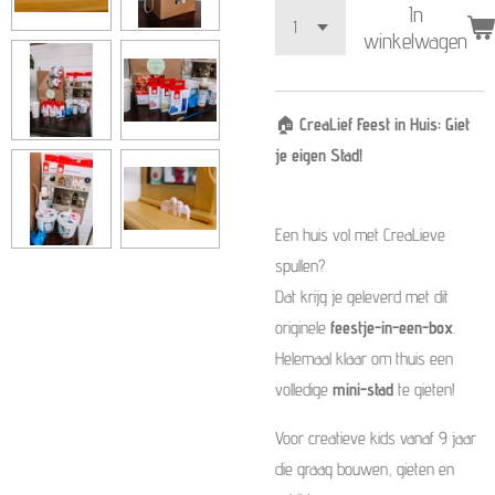
In
winkelwagen
🏠
CreaLief Feest in Huis: Giet
je eigen Stad!
Een huis vol met CreaLieve
spullen?
Dat krijg je geleverd met dit
originele
feestje-in-een-box
.
Helemaal klaar om thuis een
volledige
mini-stad
te gieten!
Voor creatieve kids vanaf 9 jaar
die graag bouwen, gieten en