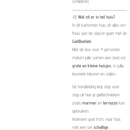
schilderen.
🎨
Wat zit er in het huis?
In dit kartonnen huis zit alles om
thuis aan de slag te gaan met de
GietBoetiek
.
Met de box voor 4 personen
maken jullie samen een stad vol
grote en kleine huisjes
, in jullie
favoriete kleuren en stijlen.
De handleiding legt stap voor
stap uit hoe je giettechnieken
zoals
marmer
en
terrazzo
kan
gebruiken.
Iedereen gaat trots naar huis
met een set
schattige,