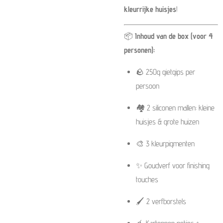
kleurrijke huisjes
!
📦
Inhoud van de box (voor 4
personen):
🪨 250g gietgips per
persoon
🏘️ 2 siliconen mallen: kleine
huisjes & grote huizen
🎨 3 kleurpigmenten
✨ Goudverf voor finishing
touches
🖌️ 2 verfborstels