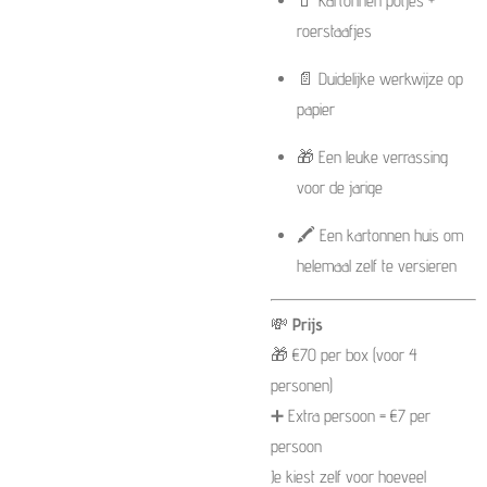
🧃 Kartonnen potjes +
roerstaafjes
📄 Duidelijke werkwijze op
papier
🎁 Een leuke verrassing
voor de jarige
🖍️ Een kartonnen huis om
helemaal zelf te versieren
💸
Prijs
🎁 €70 per box (voor 4
personen)
➕ Extra persoon = €7 per
persoon
Je kiest zelf voor hoeveel