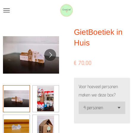
Ga
direct
naar
GietBoetiek in
de
hoofdinhoud
Huis
€ 70,00
Voor hoeveel personen
maken we deze box?