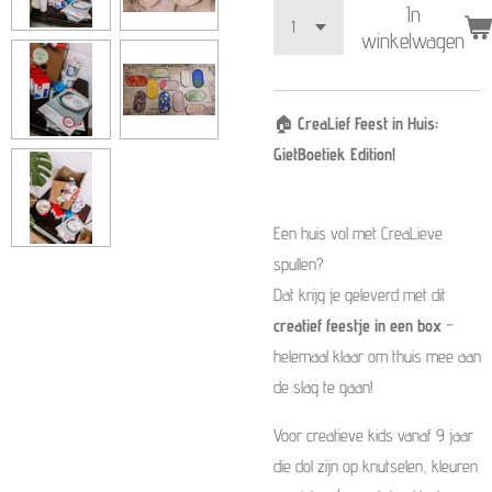
In
winkelwagen
🏠
CreaLief Feest in Huis:
GietBoetiek Edition!
Een huis vol met CreaLieve
spullen?
Dat krijg je geleverd met dit
creatief feestje in een box
–
helemaal klaar om thuis mee aan
de slag te gaan!
Voor creatieve kids vanaf 9 jaar
die dol zijn op knutselen, kleuren