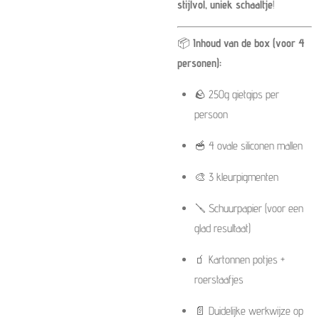
stijlvol, uniek schaaltje
!
📦
Inhoud van de box (voor 4
personen):
🪨 250g gietgips per
persoon
🥣 4 ovale siliconen mallen
🎨 3 kleurpigmenten
🪛 Schuurpapier (voor een
glad resultaat)
🧃 Kartonnen potjes +
roerstaafjes
📄 Duidelijke werkwijze op