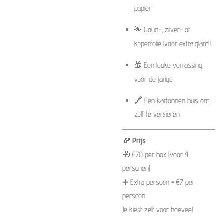
papier
🌟 Goud-, zilver- of
koperfolie (voor extra glam!)
🎁 Een leuke verrassing
voor de jarige
🖍️ Een kartonnen huis om
zelf te versieren
💸
Prijs
🎁 €70 per box (voor 4
personen)
➕ Extra persoon = €7 per
persoon
Je kiest zelf voor hoeveel