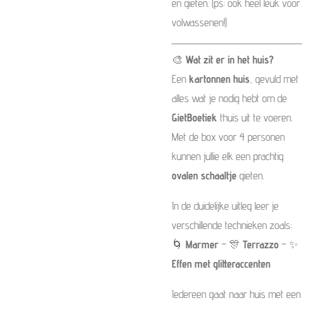
en gieten. (ps: ook heel leuk voor
volwassenen!)
🎨
Wat zit er in het huis?
Een
kartonnen huis
, gevuld met
alles wat je nodig hebt om de
GietBoetiek
thuis uit te voeren.
Met de box voor 4 personen
kunnen jullie elk een prachtig
ovalen schaaltje
gieten.
In de duidelijke uitleg leer je
verschillende technieken zoals:
🌀
Marmer
– 🎊
Terrazzo
– ✨
Effen met glitteraccenten
Iedereen gaat naar huis met een