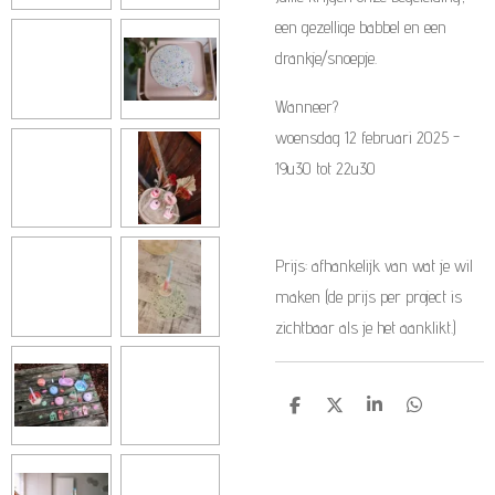
een gezellige babbel en een
drankje/snoepje.
Wanneer?
woensdag 12 februari 2025 -
19u30 tot 22u30
Prijs: afhankelijk van wat je wil
maken (de prijs per project is
zichtbaar als je het aanklikt.)
D
D
S
D
e
e
h
e
l
e
a
l
e
l
r
e
n
e
n