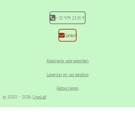
m
+ 32 474 23 81 41
Contact
Algemene voorwaarden
Levering en verzending
Retourneren
© 2020 - 2026
CreaLief