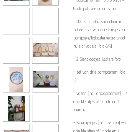
- Badkamer set (foto 6 en 7) =
Grote pot, vaasje en schaal
- Herfst combo: kandelaar in
schaal, set van drie huisjes en
pompoen/kabouter/extra groot
huis of vaasje (foto 8/9)
- 2 Sierblaadjes (laatste foto)
- set van drie pompoenen (foto
5)
- Vazen (incl. droogbloemen) -->
drie kleintjes of 1 grote en 1
kleintje
- Bloempotjes (incl. planten) -->
drie kleintjes of 1 grote en 1