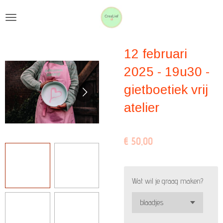
Ga
direct
naar
12 februari
de
hoofdinhoud
2025 - 19u30 -
gietboetiek vrij
atelier
€ 50,00
Wat wil je graag maken?