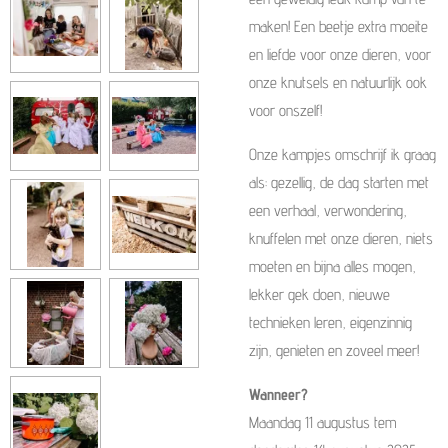
maken! Een beetje extra moeite
en liefde voor onze dieren, voor
onze knutsels en natuurlijk ook
voor onszelf!
Onze kampjes omschrijf ik graag
als: gezellig, de dag starten met
een verhaal, verwondering,
knuffelen met onze dieren, niets
moeten en bijna alles mogen,
lekker gek doen, nieuwe
technieken leren, eigenzinnig
zijn, genieten en zoveel meer!
Wanneer?
Maandag 11 augustus tem