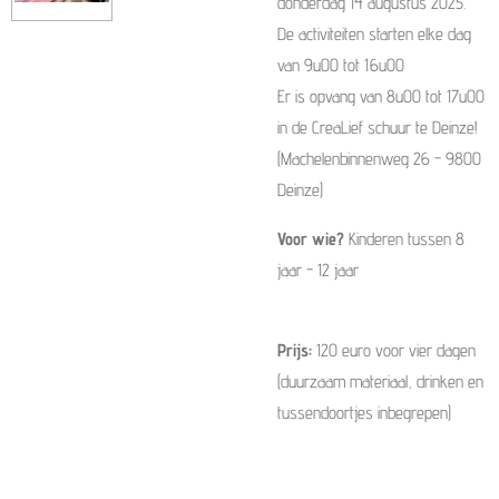
donderdag 14 augustus 2025.
De activiteiten starten elke dag
van 9u00 tot 16u00
Er is opvang van 8u00 tot 17u00
in de CreaLief schuur te Deinze!
(Machelenbinnenweg 26 - 9800
Deinze)
Voor wie?
Kinderen tussen 8
jaar - 12 jaar
Prijs:
120 euro voor vier dagen
(duurzaam materiaal, drinken en
tussendoortjes inbegrepen)