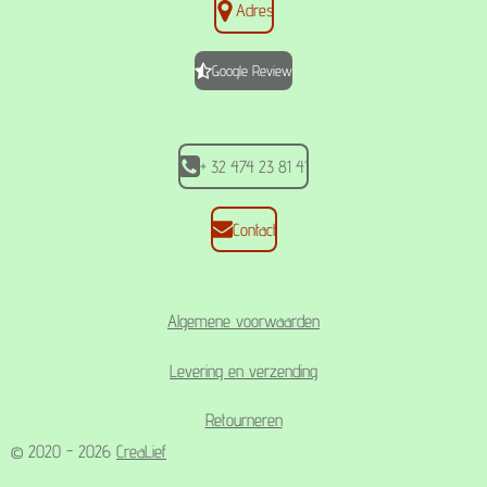
Adres
e
t
t
b
a
s
o
g
A
Google Review
o
r
p
k
a
p
m
+ 32 474 23 81 41
Contact
Algemene voorwaarden
Levering en verzending
Retourneren
© 2020 - 2026
CreaLief