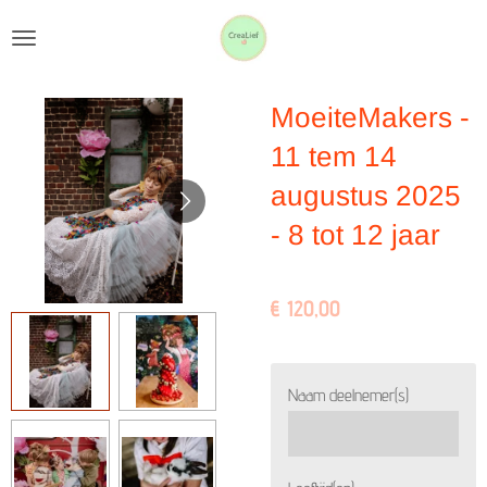
Ga
direct
naar
MoeiteMakers -
de
hoofdinhoud
11 tem 14
augustus 2025
- 8 tot 12 jaar
€ 120,00
Naam deelnemer(s)