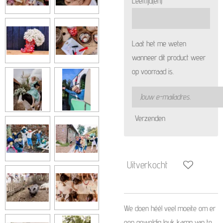
Leeftijd(en)
Laat het me weten
wanneer dit product weer
op voorraad is.
Verzenden
Uitverkocht
We doen héél veel moeite om er
een geweldig leuk kamp van te