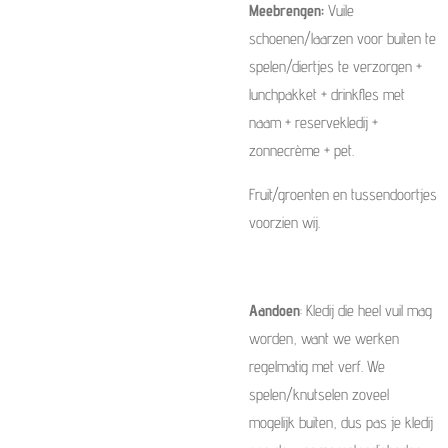
Meebrengen:
Vuile
schoenen/laarzen voor buiten te
spelen/diertjes te verzorgen +
lunchpakket + drinkfles met
naam + reservekledij +
zonnecrème + pet.
Fruit/groenten en tussendoortjes
voorzien wij.
Aandoen
: Kledij die heel vuil mag
worden, want we werken
regelmatig met verf. We
spelen/knutselen zoveel
mogelijk buiten, dus pas je kledij