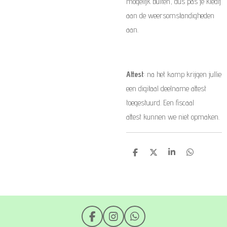
mogelijk buiten, dus pas je kledij
aan de weersomstandigheden
aan.
Attest
: na het kamp krijgen jullie
een digitaal deelname attest
toegestuurd. Een fiscaal
attest kunnen we niet opmaken.
D
D
S
D
e
e
h
e
l
e
a
l
e
l
r
e
n
e
n
F
I
W