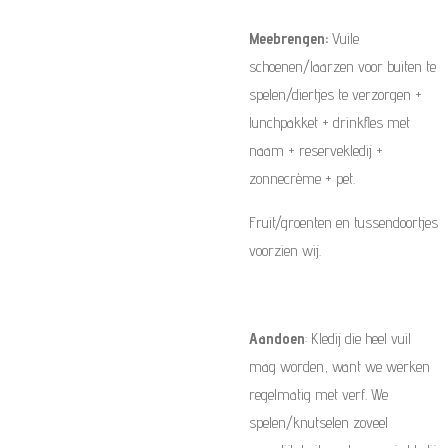
Meebrengen:
Vuile
schoenen/laarzen voor buiten te
spelen/diertjes te verzorgen +
lunchpakket + drinkfles met
naam + reservekledij +
zonnecrème + pet.
Fruit/groenten en tussendoortjes
voorzien wij.
Aandoen
: Kledij die heel vuil
mag worden, want we werken
regelmatig met verf. We
spelen/knutselen zoveel