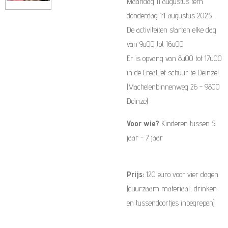
Maandag 11 augustus tem
donderdag 14 augustus 2025.
De activiteiten starten elke dag
van 9u00 tot 16u00
Er is opvang van 8u00 tot 17u00
in de CreaLief schuur te Deinze!
(Machelenbinnenweg 26 - 9800
Deinze)
Voor wie?
Kinderen tussen 5
jaar - 7 jaar
Prijs:
120 euro voor vier dagen
(duurzaam materiaal, drinken
en tussendoortjes inbegrepen)