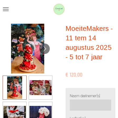
Ga
direct
naar
MoeiteMakers -
de
hoofdinhoud
11 tem 14
augustus 2025
- 5 tot 7 jaar
€ 120,00
Naam deelnemer(s)