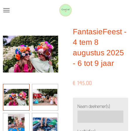
Ga
direct
naar
FantasieFeest -
de
hoofdinhoud
4 tem 8
augustus 2025
- 6 tot 9 jaar
€ 145,00
Naam deelnemer(s)