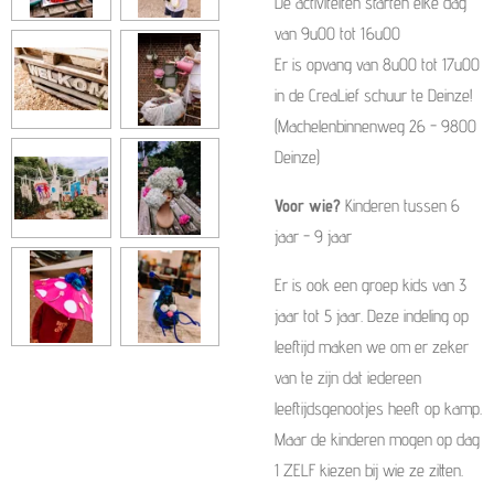
De activiteiten starten elke dag
van 9u00 tot 16u00
Er is opvang van 8u00 tot 17u00
in de CreaLief schuur te Deinze!
(Machelenbinnenweg 26 - 9800
Deinze)
Voor wie?
Kinderen tussen 6
jaar - 9 jaar
Er is ook een groep kids van 3
jaar tot 5 jaar. Deze indeling op
leeftijd maken we om er zeker
van te zijn dat iedereen
leeftijdsgenootjes heeft op kamp.
Maar de kinderen mogen op dag
1 ZELF kiezen bij wie ze zitten.