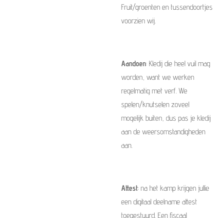
Fruit/groenten en tussendoortjes
voorzien wij.
Aandoen
: Kledij die heel vuil mag
worden, want we werken
regelmatig met verf. We
spelen/knutselen zoveel
mogelijk buiten, dus pas je kledij
aan de weersomstandigheden
aan.
Attest
: na het kamp krijgen jullie
een digitaal deelname attest
toegestuurd. Een fiscaal