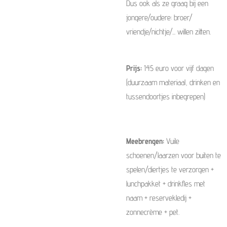
Dus ook als ze graag bij een
jongere/oudere: broer/
vriendje/nichtje/... willen zitten.
Prijs:
145 euro voor vijf dagen
(duurzaam materiaal, drinken en
tussendoortjes inbegrepen)
Meebrengen:
Vuile
schoenen/laarzen voor buiten te
spelen/diertjes te verzorgen +
lunchpakket + drinkfles met
naam + reservekledij +
zonnecrème + pet.