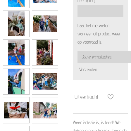
Leeftijd(en)
Laat het me weten
wanneer dit product weer
op voorraad is.
Verzenden
Uitverkocht
Waar fantasie is, is feest! We
duiken in onze fantasie, halen de