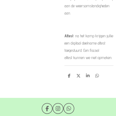
aan de weersomstandigheden
aan.
Attest
: na het kamp krijgen jullie
een digitaal deelname attest
toegestuurd. Een fiscaal
attest kunnen we niet opmaken.
D
D
S
D
e
e
h
e
l
e
a
l
e
l
r
e
n
e
n
F
I
W
a
n
h