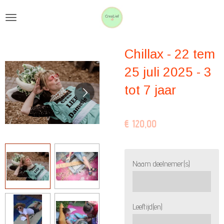
Ga
direct
naar
Chillax - 22 tem
de
hoofdinhoud
25 juli 2025 - 3
tot 7 jaar
€ 120,00
Naam deelnemer(s)
Leeftijd(en)