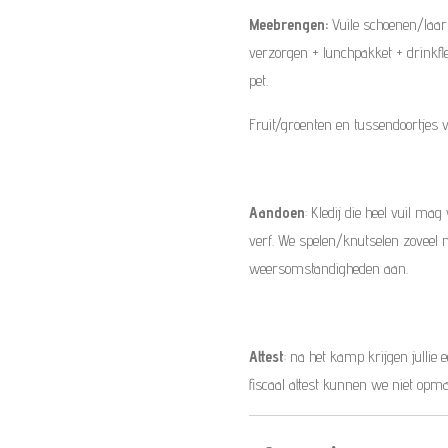
Meebrengen:
Vuile schoenen/laarz
verzorgen + lunchpakket + drinkf
pet.
Fruit/groenten en tussendoortjes v
Aandoen
: Kledij die heel vuil 
verf. We spelen/knutselen zoveel m
weersomstandigheden aan.
Attest
: na het kamp krijgen jullie 
fiscaal attest kunnen we niet opm