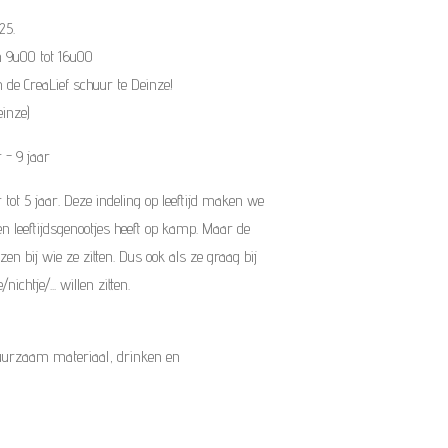
025.
an 9u00 tot 16u00
 de CreaLief schuur te Deinze!
inze)
 - 9 jaar
 tot 5 jaar. Deze indeling op leeftijd maken we
en leeftijdsgenootjes heeft op kamp. Maar de
n bij wie ze zitten. Dus ook als ze graag bij
ichtje/... willen zitten.
duurzaam materiaal, drinken en