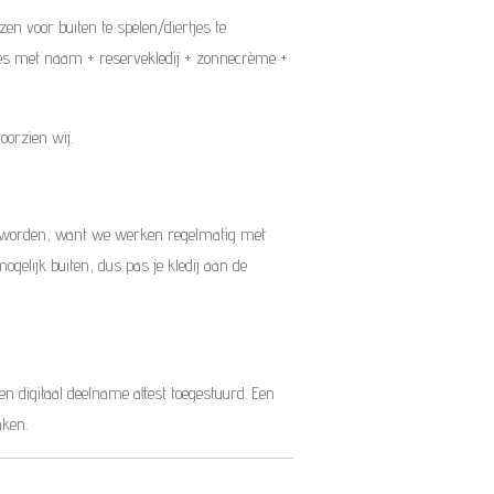
en voor buiten te spelen/diertjes te
les met naam + reservekledij + zonnecrème +
oorzien wij.
mag worden, want we werken regelmatig met
ogelijk buiten, dus pas je kledij aan de
een digitaal deelname attest toegestuurd. Een
aken.