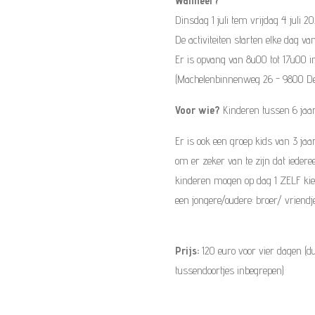
Wanneer?
Dinsdag 1 juli tem vrijdag 4 juli 2
De activiteiten starten elke dag v
Er is opvang van 8u00 tot 17u00 in
(Machelenbinnenweg 26 - 9800 De
Voor wie?
Kinderen tussen 6 jaar
Er is ook een groep kids van 3 jaar
om er zeker van te zijn dat iedere
kinderen mogen op dag 1 ZELF kieze
een jongere/oudere: broer/ vriendje/n
Prijs:
120 euro voor vier dagen (
tussendoortjes inbegrepen)