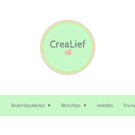
Verjaardagsfeestjes
Workshops
kadootjes
Knutse