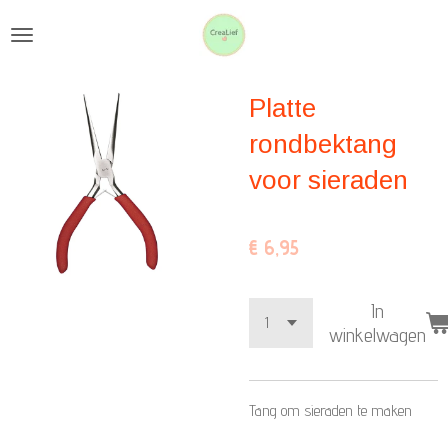
Ga
direct
naar
Platte
de
hoofdinhoud
rondbektang
voor sieraden
€ 6,95
In
winkelwagen
Tang om sieraden te maken