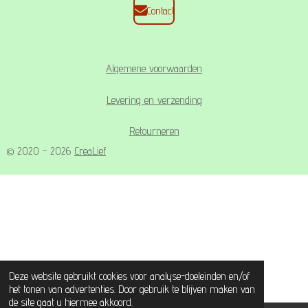
Contact
Algemene voorwaarden
Levering en verzending
Retourneren
© 2020 - 2026
CreaLief
Deze website gebruikt cookies voor analyse-doeleinden en/of
het tonen van advertenties. Door gebruik te blijven maken van
de site gaat u hiermee akkoord.