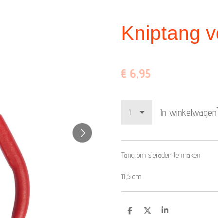
Kniptang v
€ 6,95
In winkelwagen
Tang om sieraden te maken
11,5 cm
D
D
S