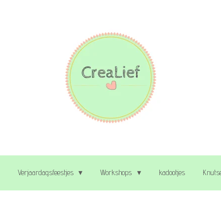
Verjaardagsfeestjes
Workshops
kadootjes
Knutse