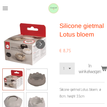
Ga
direct
naar
Silicone gietmal
de
hoofdinhoud
Lotus bloem
€ 8,75
In
winkelwagen
Silicone gietmal Lotus bloem, ø
8cm, height 3.5cm