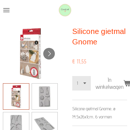
Ga
direct
naar
Silicone gietmal
de
hoofdinhoud
Gnome
€ 11,55
In
winkelwagen
Silicone gietmal Gnome, ø
14.5x26x1cm, 6 vormen