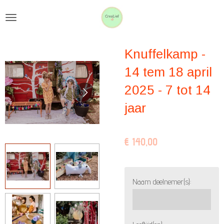
Ga
direct
naar
Knuffelkamp -
de
hoofdinhoud
14 tem 18 april
2025 - 7 tot 14
jaar
€ 140,00
Naam deelnemer(s):