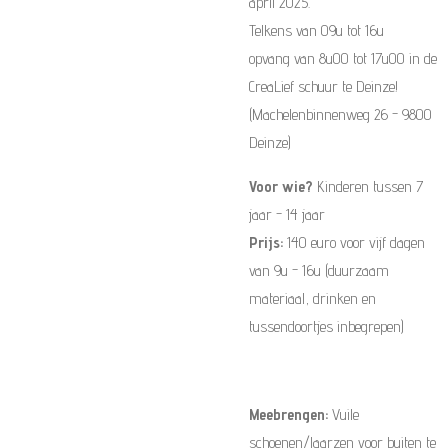
april 2025.
Telkens van 09u tot 16u
opvang van 8u00 tot 17u00 in de
CreaLief schuur te Deinze!
(Machelenbinnenweg 26 - 9800
Deinze)
Voor wie?
Kinderen tussen 7
jaar - 14 jaar
Prijs:
140 euro voor vijf dagen
van 9u - 16u (duurzaam
materiaal, drinken en
tussendoortjes inbegrepen)
Meebrengen:
Vuile
schoenen/laarzen voor buiten te