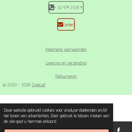
+ 32 474 23 81 41
Contact
Algemene voorwaarden
Levering en verzending
Retourneren
© 2020 - 2026
CreaLief
Deze website gebruikt cookies voor analyse-doeleinden en/of
het tonen van advertenties. Door gebruik te blijven maken van
de site gaat u hiermee akkoord.