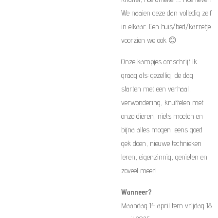
We naaien deze dan volledig zelf
in elkaar. Een huis/bed/karretje
voorzien we ook 😊
Onze kampjes omschrijf ik
graag als: gezellig, de dag
starten met een verhaal,
verwondering, knuffelen met
onze dieren, niets moeten en
bijna alles mogen, eens goed
gek doen, nieuwe technieken
leren, eigenzinnig, genieten en
zoveel meer!
Wanneer?
Maandag 14 april tem vrijdag 18