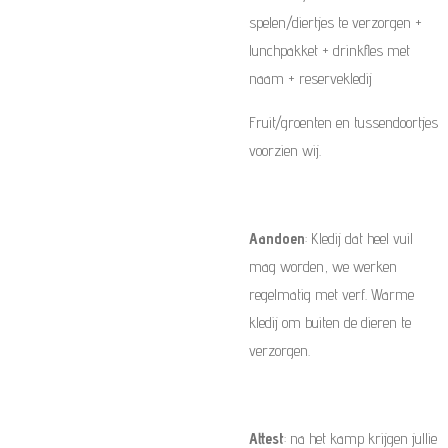
spelen/diertjes te verzorgen +
lunchpakket + drinkfles met
naam + reservekledij
Fruit/groenten en tussendoortjes
voorzien wij.
Aandoen
: Kledij dat heel vuil
mag worden, we werken
regelmatig met verf. Warme
kledij om buiten de dieren te
verzorgen.
Attest
: na het kamp krijgen jullie