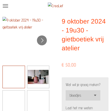
Ga
direct
naar
9 oktober 2024
de
- 19u30 -
hoofdinhoud
gietboetiek vrij
atelier
€ 50,00
Wat wil je graag maken?
Laat het me weten