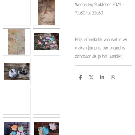
Woensdag 9 oktober 2024 -
19u30 tot 22u30
Prijs: afhankelijk van wat je wil
maken (de prijs per project is
zichtbaar als je het aanklikt.)
D
D
S
D
e
e
h
e
l
e
a
l
e
l
r
e
n
e
n