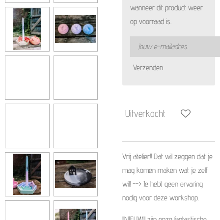
wanneer dit product weer
op voorraad is.
Verzenden
Uitverkocht
Vrij atelier!! Dat wil zeggen dat je
mag komen maken wat je zelf
wil! --> Je hebt geen ervaring
nodig voor deze workshop.
!!NIEUW!! zijn onze fantastische