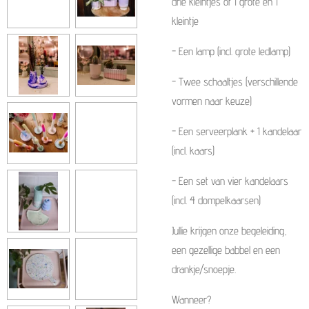
drie kleintjes of 1 grote en 1
kleintje
- Een lamp (incl. grote ledlamp)
- Twee schaaltjes (verschillende
vormen naar keuze)
- Een serveerplank + 1 kandelaar
(incl. kaars)
- Een set van vier kandelaars
(incl. 4 dompelkaarsen)
Jullie krijgen onze begeleiding,
een gezellige babbel en een
drankje/snoepje.
Wanneer?