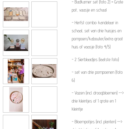
- Badkamer set (foto 2) = Grote
pot, vaasje en schaal
- Herfst combo: kandelaar in
schaal, set van drie huisjes en
pompoen/kabouter/extra groot
huis of vaasje (foto 4/5)
- 2 Sierblaadjes (laatste foto)
- set van drie pompoenen (foto
6)
- Vazen (incl. droogbloemen) -->
drie kleintjes of 1 grote en 1
kleintje
- Bloempotjes (incl. planten) -->