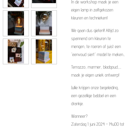
In de workshop maak je een
eigen lamp in zelfgekozen
kleuren en technieken!
We gaan dus gieten!! Altijd zo
spannend om kleuren te
mengen, te roeren of juist een
'eenvoud siert' model te maken...
Terrazzo, marmer, bladgoud,....
maak je eigen uniek ontwerp!
Jullie krijgen onze begeleiding,
een gezellige babbel en een
drankje.
Wanneer?
Zaterdag 1 juni 2024 - 14u00 tot