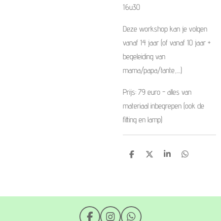
16u30
Deze workshop kan je volgen
vanaf 14 jaar (of vanaf 10 jaar +
begeleiding van
mama/papa/tante,....)
Prijs: 79 euro - alles van
materiaal inbegrepen (ook de
fitting en lamp)
D
D
S
D
e
e
h
e
l
e
a
l
e
l
r
e
n
e
n
F
I
W