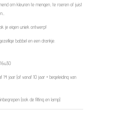
nnend om kleuren te mengen, te roeren of juist
...
ak je eigen uniek ontwerp!
 gezellige babbel en een drankje.
 16u30
14 jaar (of vanaf 10 jaar + begeleiding van
 inbegrepen (ook de fitting en lamp)