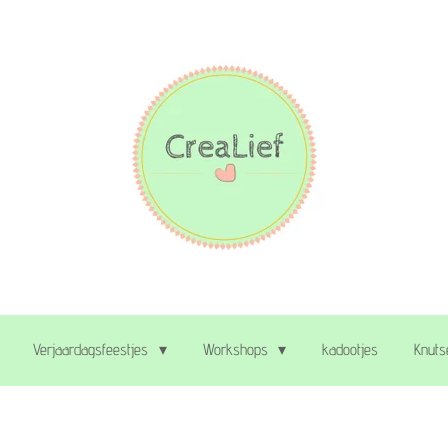
Verjaardagsfeestjes
Workshops
kadootjes
Knuts