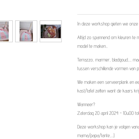
In deze workshop gieten we onze 
Altijd zo spannend om kleuren te m
model te maken...
Terrazzo, marmer, bladgoud,.... ma
tussen verschillende vormen van p
We maken een serveerplank en een
kast/tafel zetten want de kaars krijg
Wanneer?
Zaterdag 20 april 2024 - 10u00 to
Deze workshop kan je volgen vanaf 
mama/papa/tante,....)