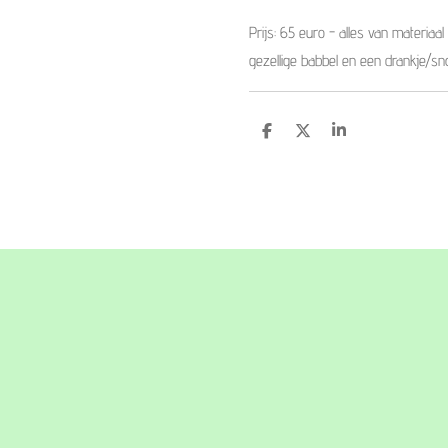
Prijs: 65 euro - alles van materiaal
gezellige babbel en een drankje/sn
D
D
S
e
e
h
l
e
a
e
l
r
n
e