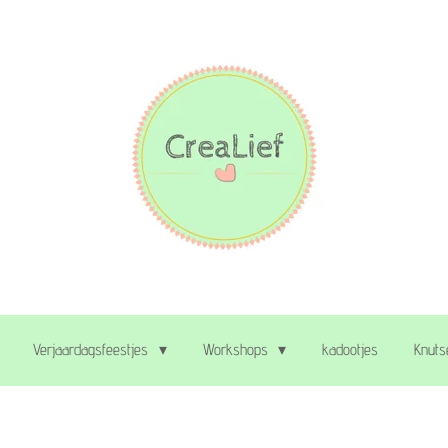
Verjaardagsfeestjes
Workshops
kadootjes
Knuts