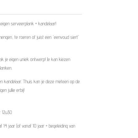
eigen serveerplank + kandelaar!
engen, te roeren of juist een 'eenvoud siert'
ak je eigen uniek ontwerp! Je kan kiezen
lanken.
 kandelaar. Thuis kan je deze meteen op de
en jullie erbij!
t 12u30
14 jaar (of vanaf 10 jaar + begeleiding van