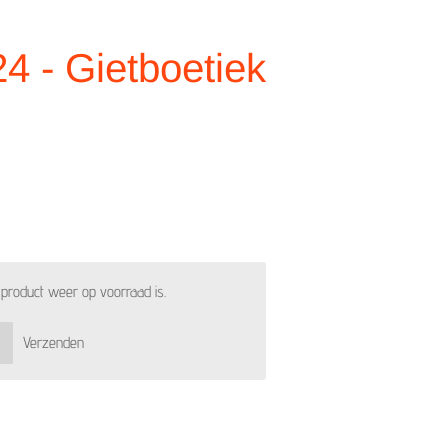
24 - Gietboetiek
product weer op voorraad is.
Verzenden