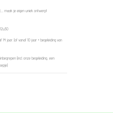
.... maak je eigen uniek ontwerp!
 12u30
f 14 jaar.
(of vanaf 10 jaar + begeleiding van
 inbegrepen (incl. onze begeleiding, een
oepje)