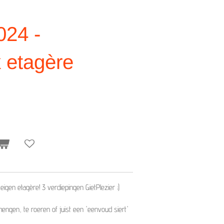
024 -
k etagère
gen etagère! 3 verdiepingen GietPlezier ;)
engen, te roeren of juist een 'eenvoud siert'