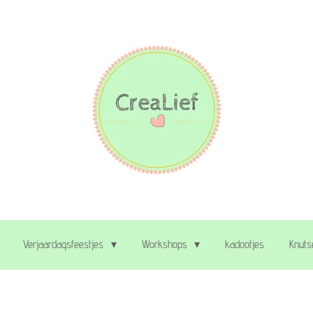
Verjaardagsfeestjes
Workshops
kadootjes
Knuts