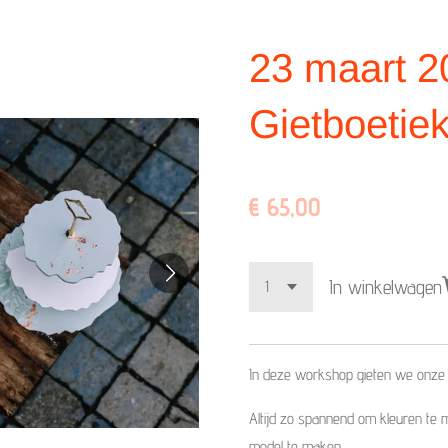
23 maart 2
Gietboetie
€ 65,00
In winkelwagen
In deze workshop gieten we onze ei
Altijd zo spannend om kleuren te m
model te maken...