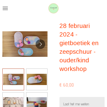
Ga
direct
naar
28 februari
de
hoofdinhoud
2024 -
gietboetiek en
zeepschuur -
ouder/kind
workshop
€ 60,00
Laat het me weten