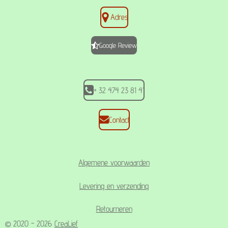
a
n
h
c
s
a
Adres
e
t
t
b
a
s
o
g
A
Google Review
o
r
p
k
a
p
m
+ 32 474 23 81 41
Contact
Algemene voorwaarden
Levering en verzending
Retourneren
© 2020 - 2026
CreaLief