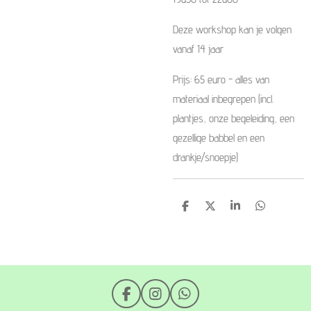
Deze workshop kan je volgen
vanaf 14 jaar
Prijs: 65 euro - alles van
materiaal inbegrepen (incl.
plantjes, onze begeleiding, een
gezellige babbel en een
drankje/snoepje)
D
D
S
D
e
e
h
e
l
e
a
l
e
l
r
e
n
e
n
F
I
W