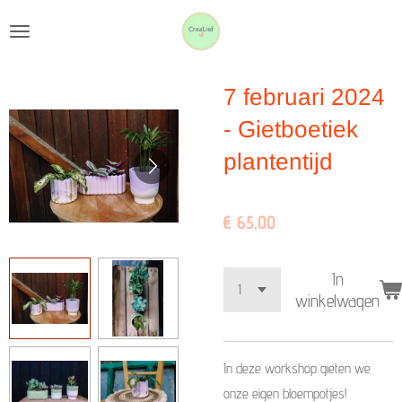
Ga
direct
naar
7 februari 2024
de
hoofdinhoud
- Gietboetiek
plantentijd
€ 65,00
In
winkelwagen
In deze workshop gieten we
onze eigen bloempotjes!