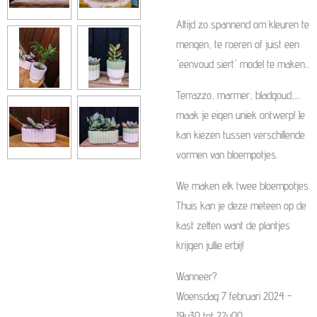
Altijd zo spannend om kleuren te
mengen, te roeren of juist een
'eenvoud siert' model te maken...
Terrazzo, marmer, bladgoud,....
maak je eigen uniek ontwerp! Je
kan kiezen tussen verschillende
vormen van bloempotjes.
We maken elk twee bloempotjes.
Thuis kan je deze meteen op de
kast zetten want de plantjes
krijgen jullie erbij!
Wanneer?
Woensdag 7 februari 2024 -
19u30 tot 22u00