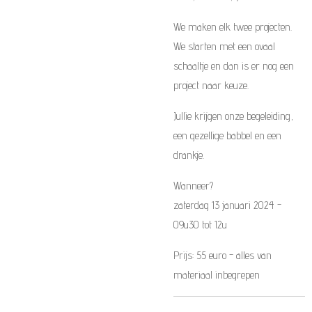
We maken elk twee projecten.
We starten met een ovaal
schaaltje en dan is er nog een
project naar keuze.
Jullie krijgen onze begeleiding,
een gezellige babbel en een
drankje.
Wanneer?
zaterdag 13 januari 2024 -
09u30 tot 12u
Prijs: 55 euro - alles van
materiaal inbegrepen