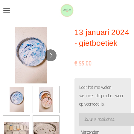
Ga
direct
naar
13 januari 2024
de
hoofdinhoud
- gietboetiek
€ 55,00
Laat het me weten
wanneer dit product weer
op voorraad is.
Verzenden