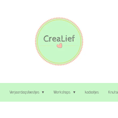
Verjaardagsfeestjes
Workshops
kadootjes
Knutse