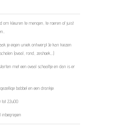
d om kleuren te mengen, te roeren of juist
...
aak je eigen uniek ontwerp! Je kan kiezen
halen (ovaal, rond, zeshoek,...)
tarten met een ovaal schaaltje en dan is er
 gezellige babbel en een drankje.
 tot 22u00
al inbegrepen