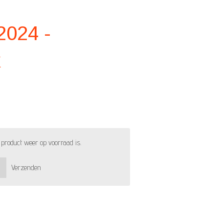
2024 -
k
product weer op voorraad is.
Verzenden