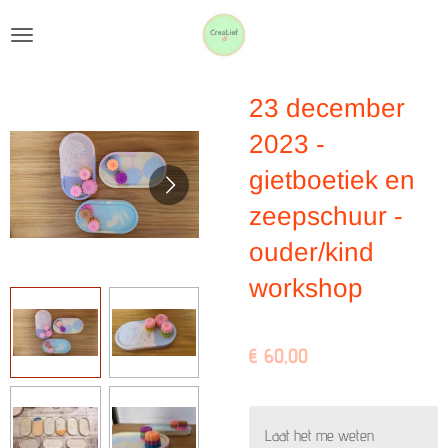
Ga
direct
naar
23 december
de
hoofdinhoud
2023 -
gietboetiek en
zeepschuur -
ouder/kind
workshop
€ 60,00
Laat het me weten