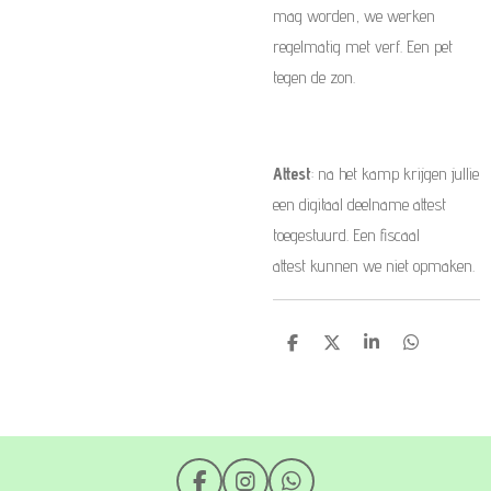
mag worden, we werken
regelmatig met verf. Een pet
tegen de zon.
Attest
: na het kamp krijgen jullie
een digitaal deelname attest
toegestuurd. Een fiscaal
attest kunnen we niet opmaken.
D
D
S
D
e
e
h
e
l
e
a
l
e
l
r
e
n
e
n
F
I
W