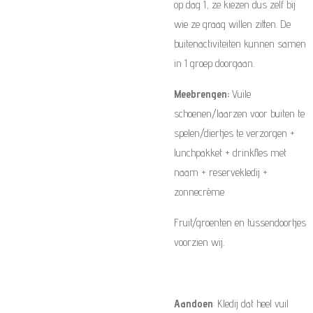
op dag 1, ze kiezen dus zelf bij
wie ze graag willen zitten. De
buitenactiviteiten kunnen samen
in 1 groep doorgaan.
Meebrengen:
Vuile
schoenen/laarzen voor buiten te
spelen/diertjes te verzorgen +
lunchpakket + drinkfles met
naam + reservekledij +
zonnecrème
Fruit/groenten en tussendoortjes
voorzien wij.
Aandoen
: Kledij dat heel vuil