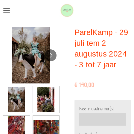
Ga
direct
naar
ParelKamp - 29
de
hoofdinhoud
juli tem 2
augustus 2024
- 3 tot 7 jaar
€ 140,00
Naam deelnemer(s)