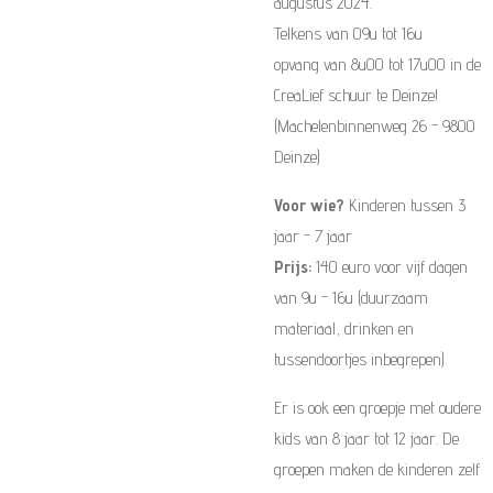
augustus 2024.
Telkens van 09u tot 16u
opvang van 8u00 tot 17u00 in de
CreaLief schuur te Deinze!
(Machelenbinnenweg 26 - 9800
Deinze)
Voor wie?
Kinderen tussen 3
jaar - 7 jaar
Prijs:
140 euro voor vijf dagen
van 9u - 16u (duurzaam
materiaal, drinken en
tussendoortjes inbegrepen)
Er is ook een groepje met oudere
kids van 8 jaar tot 12 jaar. De
groepen maken de kinderen zelf