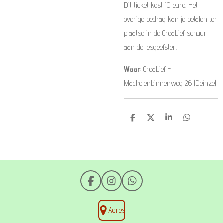
Dit ticket kost 10 euro. Het
overige bedrag kan je betalen ter
plaatse in de CreaLief schuur
aan de lesgeefster.
Waar
: CreaLief -
Machelenbinnenweg 26 (Deinze)
D
D
S
D
e
e
h
e
l
e
a
l
e
l
r
e
n
e
n
F
I
W
a
n
h
c
s
a
Adres
e
t
t
b
a
s