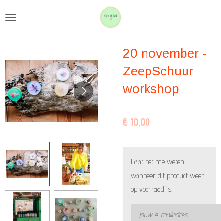
Ga
direct
naar
20 november -
de
hoofdinhoud
ZeepSchuur
workshop
€ 10,00
Laat het me weten
wanneer dit product weer
op voorraad is.