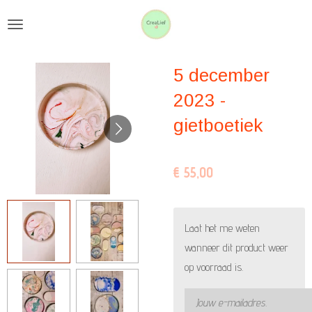
Ga
direct
naar
5 december
de
hoofdinhoud
2023 -
gietboetiek
€ 55,00
Laat het me weten
wanneer dit product weer
op voorraad is.