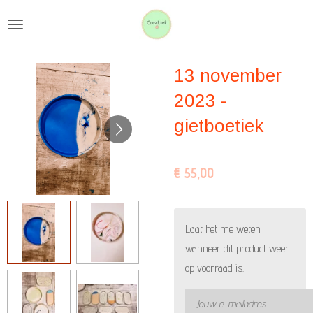
Ga
direct
naar
13 november
de
hoofdinhoud
2023 -
gietboetiek
€ 55,00
Laat het me weten
wanneer dit product weer
op voorraad is.