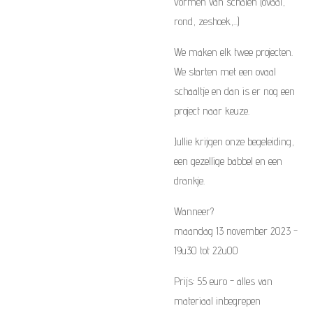
vormen van schalen (ovaal,
rond, zeshoek,...)
We maken elk twee projecten.
We starten met een ovaal
schaaltje en dan is er nog een
project naar keuze.
Jullie krijgen onze begeleiding,
een gezellige babbel en een
drankje.
Wanneer?
maandag 13 november 2023 -
19u30 tot 22u00
Prijs: 55 euro - alles van
materiaal inbegrepen