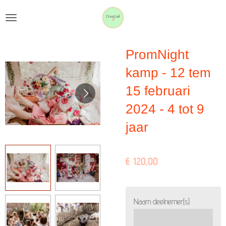
Ga
direct
naar
PromNight
de
hoofdinhoud
kamp - 12 tem
15 februari
2024 - 4 tot 9
jaar
€ 120,00
Naam deelnemer(s)