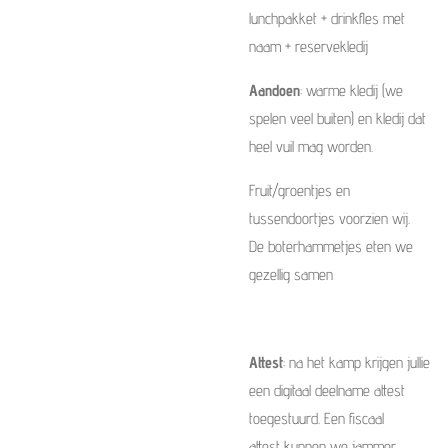
lunchpakket + drinkfles met
naam + reservekledij
Aandoen
: warme kledij (we
spelen veel buiten) en kledij dat
heel vuil mag worden.
Fruit/groentjes en
tussendoortjes voorzien wij.
De boterhammetjes eten we
gezellig samen
Attest
: na het kamp krijgen jullie
een digitaal deelname attest
toegestuurd. Een fiscaal
attest kunnen we jammer