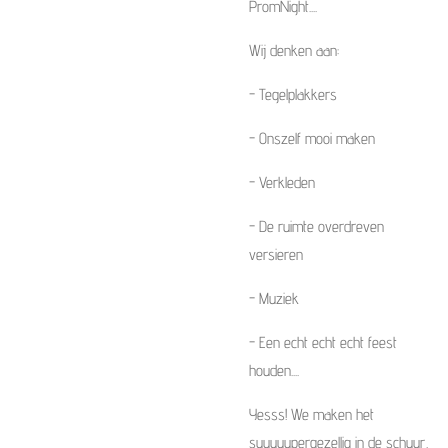
PromNight....
Wij denken aan:
- Tegelplakkers
- Onszelf mooi maken
- Verkleden
- De ruimte overdreven
versieren
- Muziek
- Een echt echt echt feest
houden....
Yesss! We maken het
suuuuupergezellig in de schuur,