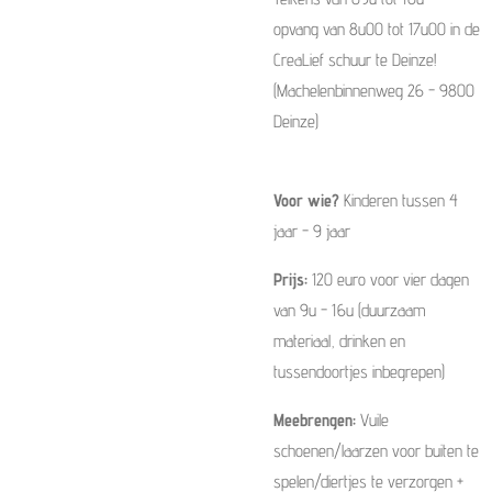
opvang van 8u00 tot 17u00 in de
CreaLief schuur te Deinze!
(Machelenbinnenweg 26 - 9800
Deinze)
Voor wie?
Kinderen tussen 4
jaar - 9 jaar
Prijs:
120 euro voor vier dagen
van 9u - 16u (duurzaam
materiaal, drinken en
tussendoortjes inbegrepen)
Meebrengen:
Vuile
schoenen/laarzen voor buiten te
spelen/diertjes te verzorgen +