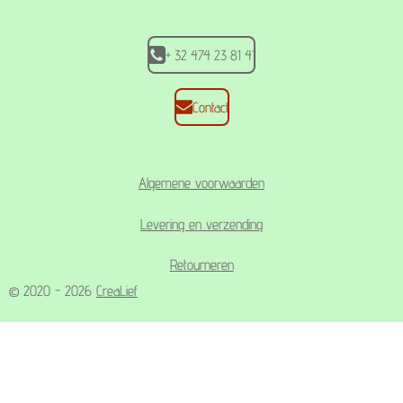
k
a
p
m
+ 32 474 23 81 41
Contact
Algemene voorwaarden
Levering en verzending
Retourneren
© 2020 - 2026
CreaLief