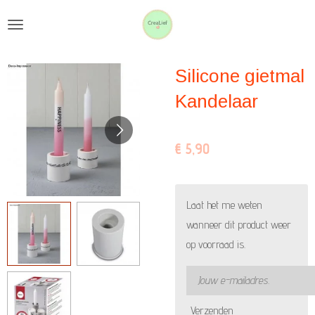
Ga
direct
naar
Silicone gietmal
de
hoofdinhoud
Kandelaar
€ 5,90
Laat het me weten
wanneer dit product weer
op voorraad is.
Verzenden