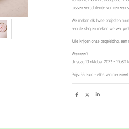
tussen verschillende vormen van sch
We maken elk twee projecten naar
aan de slag en maken we wat prob
Jullie krijgen onze begeleiding, een
Wanneer?
dinsdag 10 oktober 2023 - 19u30 t
Prijs: 55 euro - alles van materiaa
D
D
S
e
e
h
l
e
a
e
l
r
n
e