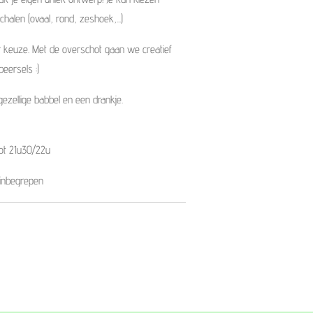
alen (ovaal, rond, zeshoek,...)
 keuze. Met de overschot gaan we creatief
eersels :)
 gezellige babbel en een drankje.
ot 21u30/22u
l inbegrepen