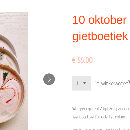
10 oktober
gietboetiek
€ 55,00
In winkelwagen
We gaan gieten!! Altijd zo spannen
'eenvoud siert' model te maken...
Terrazzo, marmer, bladgoud,.... ma