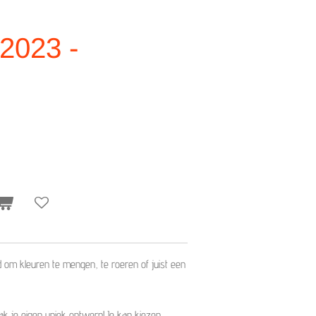
 2023 -
d om kleuren te mengen, te roeren of juist een
ak je eigen uniek ontwerp! Je kan kiezen