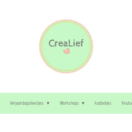
Verjaardagsfeestjes
Workshops
kadootjes
Knuts